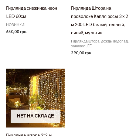
Гирлянда снежинка неон
Гирлянда Штора на
LED 60см
проволоке Капля росы 3 х 2
м 200 LED белый, теплый,
НОВИНКИ!
650,00
грн.
синий, мультик
Гирлянда штора, дождь, водопад,
занавес LED
290,00
грн.
НЕТ НА СКЛАДЕ
Гирлянда штора 3*2 м