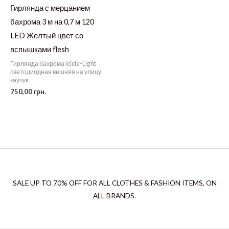
Гирлянда с мерцанием
бахрома 3 м на 0,7 м 120
LED Желтый цвет со
вспышками flesh
Гирлянда бахрома Icicle-Light
светодиодная вешняя на улицу
каучук
750,00
грн.
SALE UP TO 70% OFF FOR ALL CLOTHES & FASHION ITEMS, ON
ALL BRANDS.