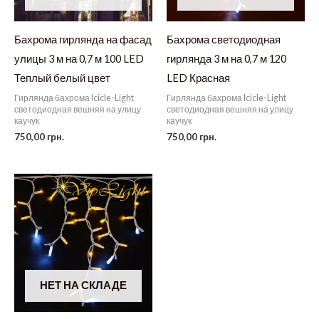
Бахрома гирлянда на фасад
Бахрома светодиодная
улицы 3 м на 0,7 м 100 LED
гирлянда 3 м на 0,7 м 120
Теплый белый цвет
LED Красная
Гирлянда бахрома Icicle-Light
Гирлянда бахрома Icicle-Light
светодиодная вешняя на улицу
светодиодная вешняя на улицу
каучук
каучук
750,00
грн.
750,00
грн.
НЕТ НА СКЛАДЕ