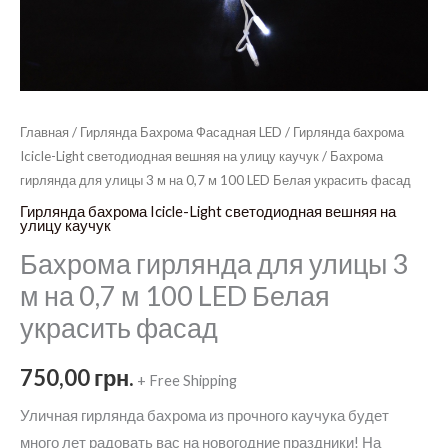
Главная
/
Гирлянда Бахрома Фасадная LED
/
Гирлянда бахрома
Icicle-Light светодиодная вешняя на улицу каучук
/ Бахрома
гирлянда для улицы 3 м на 0,7 м 100 LED Белая украсить фасад
Гирлянда бахрома Icicle-Light светодиодная вешняя на
улицу каучук
Бахрома гирлянда для улицы 3
м на 0,7 м 100 LED Белая
украсить фасад
750,00
грн.
+ Free Shipping
Уличная гирлянда бахрома из прочного каучука будет
много лет радовать вас на новогодние праздники! На