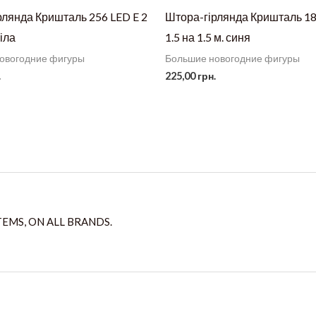
рлянда Кришталь 256 LED E 2
Штора-гірлянда Кришталь 18
біла
1.5 на 1.5 м. синя
овогодние фигуры
Большие новогодние фигуры
.
225,00
грн.
TEMS, ON ALL BRANDS.