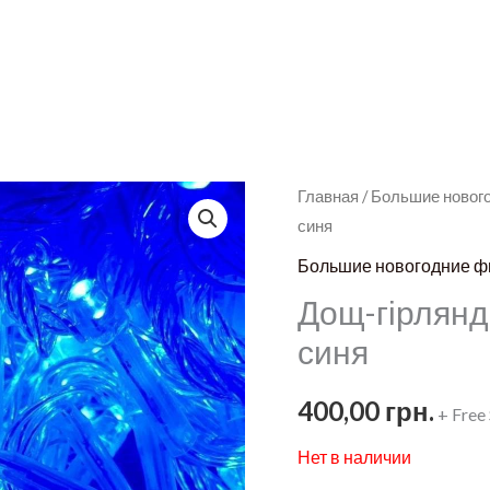
Главная
/
Большие новог
синя
Большие новогодние ф
Дощ-гірлянд
синя
400,00
грн.
+ Free
Нет в наличии