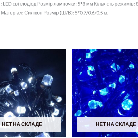
 LED світлодіод Розмір лампочки: 5*8 мм Кількість режимів:
Матеріал: Силікон Розмір (Ш/В): 5*0.7/0.6/0.5 м.
НЕТ НА СКЛАДЕ
НЕТ НА СКЛАДЕ