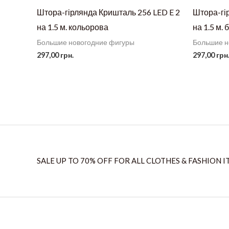
Штора-гірлянда Кришталь 256 LED E 2
Штора-гі
на 1.5 м. кольорова
на 1.5 м. 
Большие новогодние фигуры
Большие н
297,00
грн.
297,00
грн
SALE UP TO 70% OFF FOR ALL CLOTHES & FASHION I