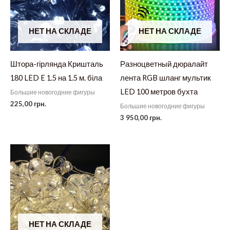
НЕТ НА СКЛАДЕ
НЕТ НА СКЛАДЕ
Штора-гірлянда Кришталь
Разноцветный дюралайт
180 LED E 1.5 на 1.5 м. біла
лента RGB шланг мультик
LED 100 метров бухта
Большие новогодние фигуры
225,00
грн.
Большие новогодние фигуры
3 950,00
грн.
НЕТ НА СКЛАДЕ