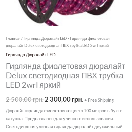
Главная
/
Гирлянда Дюралайт LED
/ Гирлянда фиолетовая
дюралайт Delux светодиодная ПВХ трубка LED 2wrl яркий
Гирлянда Дюралайт LED
Гирлянда фиолетовая дюралайт
Delux светодиодная ПВХ трубка
LED 2wrl яркий
Первоначальная
Текущая
2 500,00
грн.
2 300,00
грн.
+ Free Shipping
цена
цена:
Дюралйт гирлянда фиолетового цвета 100 метров в бухте
катушка. Предназначен для уличного использования.
составляла
2
Светодиодная уличная гирлянда дюралайт двухжильный