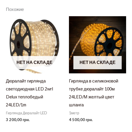
Похожие
НЕТ НА СКЛАДЕ
НЕТ НА СКЛАДЕ
Дюралайт гирлянда
Гирлянда в силиконовой
светодиодная LED 2wrl
трубке дюралайт 100м
Delux теплобедый
24LED/М желтый цвет
24LED/1m
шланга
Гирлянда Дюралайт LED
1метр
3 200,00
грн.
4 500,00
грн.