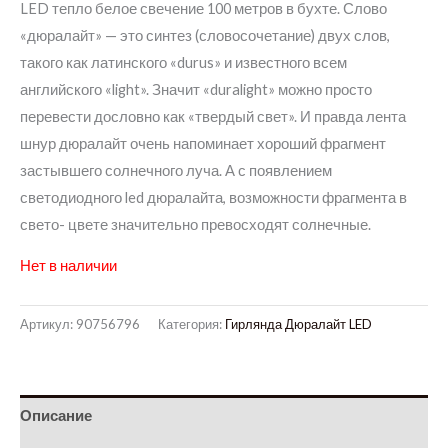
2
300,00 грн..
LED тепло белое свечение 100 метров в бухте. Слово
«дюралайт» — это синтез (словосочетание) двух слов,
500,00 грн..
такого как латинского «durus» и известного всем
английского «light». Значит «duralight» можно просто
перевести дословно как «твердый свет». И правда лента
шнур дюралайт очень напоминает хороший фрагмент
застывшего солнечного луча. А с появлением
светодиодного led дюралайта, возможности фрагмента в
свето- цвете значительно превосходят солнечные.
Нет в наличии
Артикул:
90756796
Категория:
Гирлянда Дюралайт LED
Описание