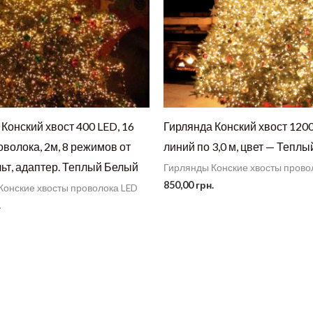
Конский хвост 400 LED, 16
Гирлянда Конский хвост 1200
оволока, 2м, 8 режимов от
линий по 3,0 м, цвет — Тепл
льт, адаптер. Теплый Белый
Гирлянды Конские хвосты прово
850,00
грн.
Конские хвосты проволока LED
.