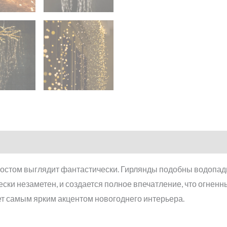
метра
стом выглядит фантастически. Гирлянды подобны водопади
ски незаметен, и создается полное впечатление, что огненн
ет самым ярким акцентом новогоднего интерьера.