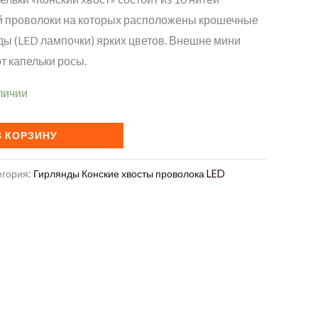
й проволоки на которых расположены крошечные
ды (LED лампочки) ярких цветов. Внешне мини
 капельки росы.
личии
В КОРЗИНУ
егория:
Гирлянды Конские хвосты проволока LED