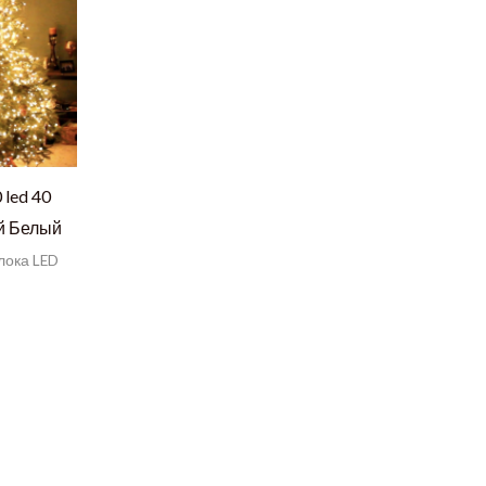
 led 40
ый Белый
лока LED