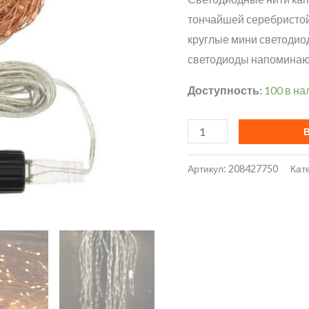
тончайшей серебристо
круглые мини светодио
светодиоды напоминают
Доступность:
100 в на
Количество
товара
Гирлянда
Артикул:
208427750
Кат
"Конский
Хвост"
200LED
10
пучков
по
1.9