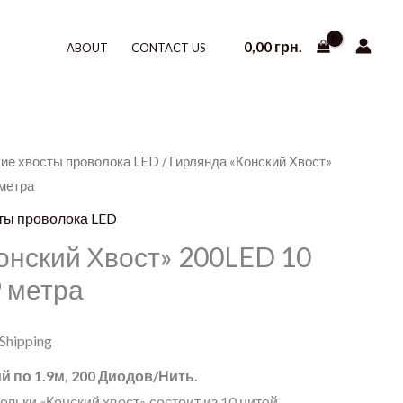
0,00
грн.
ABOUT
CONTACT US
ие хвосты проволока LED
/ Гирлянда «Конский Хвост»
 метра
ты проволока LED
онский Хвост» 200LED 10
9 метра
 Shipping
ий по 1.9м, 200 Диодов/Нить.
льки «Конский хвост» состоит из 10 нитей