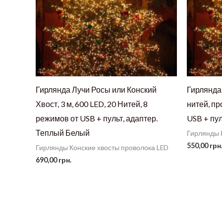
Гирлянда Лучи Росы или Конский
Гирлянда 
Хвост, 3 м, 600 LED, 20 Нитей, 8
нитей, пр
режимов от USB + пульт, адаптер.
USB + пу
Теплый Белый
Гирлянды 
550,00
грн
Гирлянды Конские хвосты проволока LED
690,00
грн.