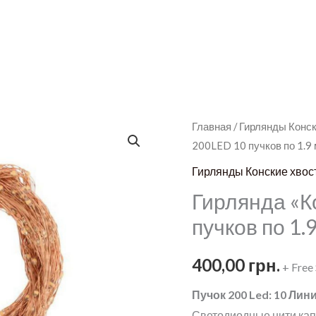
Главная
/
Гирлянды Конск
200LED 10 пучков по 1.9
Гирлянды Конские хвос
Гирлянда «К
пучков по 1.
400,00
грн.
+ Free
Пучок 200 Led: 10 Лин
Светодиодные нити капе