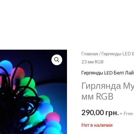
Главная
/
Гирлянды LED 
23 мм RGB
Гирлянды LED Белт Лай
Гирлянда Му
мм RGB
290,00
грн.
+ Free
Нет в наличии