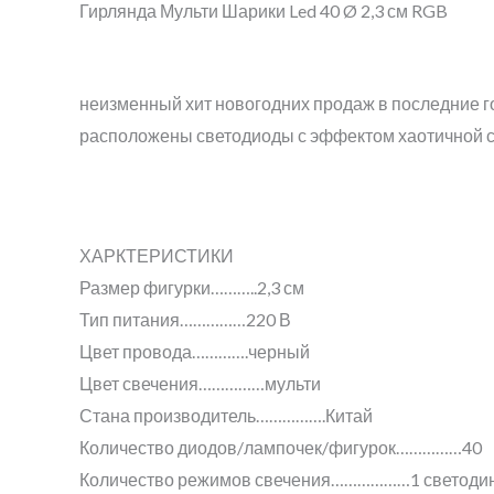
Гирлянда Мульти Шарики Led 40 Ø 2,3 см RGB
неизменный хит новогодних продаж в последние го
расположены светодиоды с эффектом хаотичной 
ХАРКТЕРИСТИКИ
Размер фигурки………..
2,3 см
Тип питания……………
220 В
Цвет провода………….
черный
Цвет свечения……………
мульти
Стана производитель…………….
Китай
Количество диодов/лампочек/фигурок……………
40
Количество режимов свечения………………
1 светоди