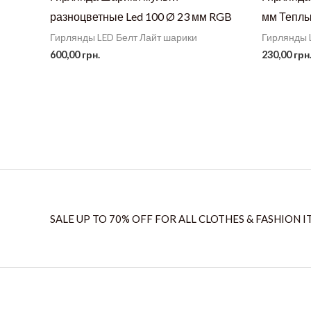
разноцветные Led 100 Ø 23 мм RGB
мм Тепл
Гирлянды LED Белт Лайт шарики
Гирлянды 
600,00
грн.
230,00
грн
SALE UP TO 70% OFF FOR ALL CLOTHES & FASHION I