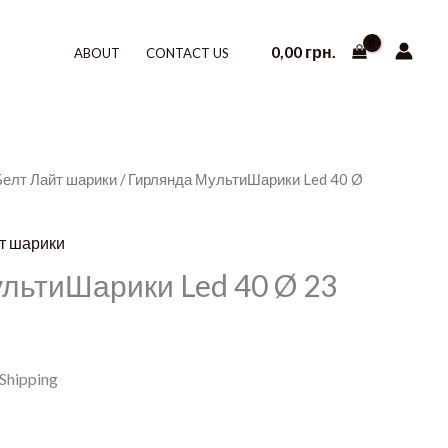
0,00
грн.
ABOUT
CONTACT US
Белт Лайт шарики
/ Гирлянда МультиШарики Led 40 Ø
т шарики
льтиШарики Led 40 Ø 23
 Shipping