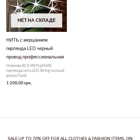
НЕТ НА СКЛАДЕ
НИТЬ с мерцанием
гирлянда LED черный
провод профессиональная
Новинка ВСЕ МЕРЦАНИЕ
гирлянда нить LED String полный
флеш Flash
1 200,00
грн.
SALE UP TO 70% OFF FOR ALL CLOTHES & FASHION ITEMS, ON