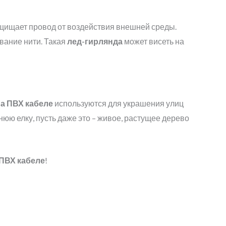
щищает провод от воздействия внешней среды.
вание нити. Такая
лед-гирлянда
может висеть на
а ПВХ кабеле
используются для украшения улиц
юю елку, пусть даже это – живое, растущее дерево
ПВХ кабеле
!