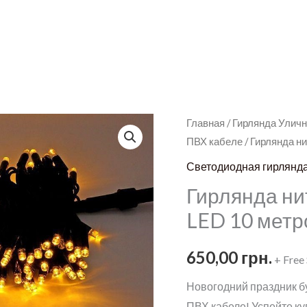
Главная
/
Гирлянда Уличн
ПВХ кабеле
/ Гирлянда н
Светодиодная гирлянда
Гирлянда ни
LED 10 метр
650,00
грн.
+ Free
Новогодний праздник б
ПВХ кабеле! Успейте к