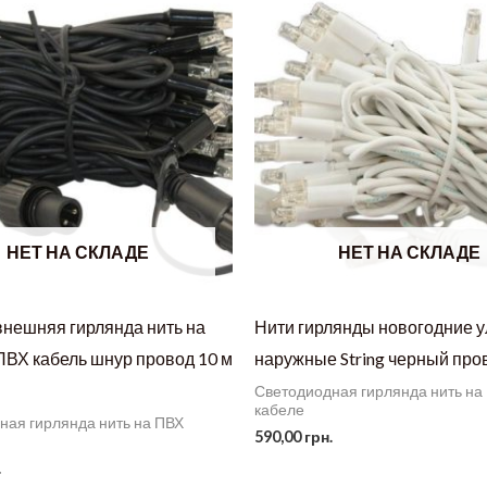
НЕТ НА СКЛАДЕ
НЕТ НА СКЛАДЕ
внешняя гирлянда нить на
Нити гирлянды новогодние 
ПВХ кабель шнур провод 10 м
наружные String черный пр
Светодиодная гирлянда нить на
кабеле
ная гирлянда нить на ПВХ
590,00
грн.
.