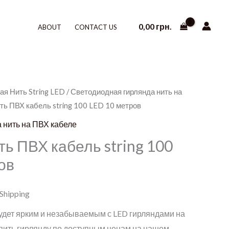
0,00
грн.
ABOUT
CONTACT US
ая Нить String LED
/
Светодиодная гирлянда нить на
ить ПВХ кабель string 100 LED 10 метров
 нить на ПВХ кабеле
ть ПВХ кабель string 100
ов
 Shipping
удет ярким и незабываемым с LED гирляндами на
упить гирлянду по доступным ценам на нашем