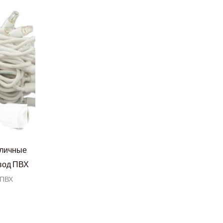
уличные
овод ПВХ
 ПВХ