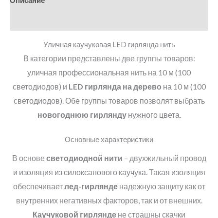
Описание
Детали
Уличная каучуковая LED гирлянда нить
В категории представлены две группы товаров:
уличная профессиональная нить на 10 м (100
светодиодов) и
LED
гирлянда на дерево
на 10 м (100
светодиодов). Обе группы товаров позволят выбрать
новогоднюю гирлянду
нужного цвета.
Основные характеристики
В основе
светодиодной нити
– двухжильный провод
и изоляция из силоксанового каучука. Такая изоляция
обеспечивает
лед-гирлянде
надежную защиту как от
внутренних негативных факторов, так и от внешних.
Каучуковой гирлянде
не страшны скачки