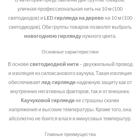
уличная профессиональная нить на 10 м (100
светодиодов) и
LED
гирлянда на дерево
на 10 м (100
светодиодов). Обе группы товаров позволят выбрать
новогоднюю гирлянду
нужного цвета.
Основные характеристики
В основе
светодиодной нити
– двухжильный провод
и изоляция из силоксанового каучука. Такая изоляция
обеспечивает
лед-гирлянде
надежную защиту как от
внутренних негативных факторов, так и от внешних.
Каучуковой гирлянде
не страшны скачки
напряжения и высокие температуры. Кроме того, она
абсолютно не боится влаги и минусовых температур.
Главные преимущества