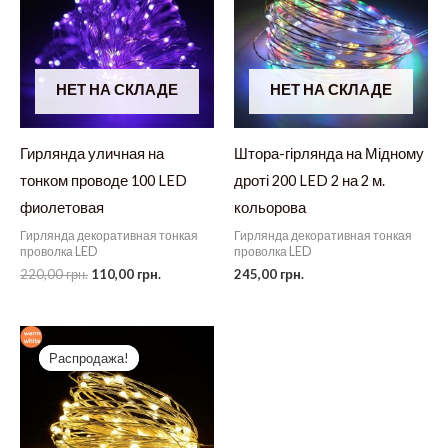
НЕТ НА СКЛАДЕ
НЕТ НА СКЛАДЕ
Гирлянда уличная на
Штора-гірлянда на Мідному
тонком проводе 100 LED
дроті 200 LED 2 на 2 м.
фиолетовая
кольорова
Гирлянда декоративная тонкая
Гирлянда декоративная тонкая
проволка LED
проволка LED
Первоначальная
Текущая
220,00
грн.
110,00
грн.
245,00
грн.
цена
цена:
составляла
110,00 грн..
220,00 грн..
Распродажа!
Распродажа!