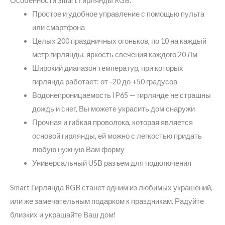
Особенности Smart Гирлянды RGB:
метров
Простое и удобное управление с помощью пульта
RGB
или смартфона
на
Целых 200 праздничных огоньков, по 10 на каждый
USB
метр гирлянды, яркость свечения каждого 20 Лм
Широкий диапазон температур, при которых
гирлянда работает: от -20 до +50 градусов
Водонепроницаемость IP65 — гирлянде не страшны
дождь и снег, Вы можете украсить дом снаружи
Прочная и гибкая проволока, которая является
основой гирлянды, ей можно с легкостью придать
любую нужную Вам форму
Универсальный USВ разъем для подключения
Smart Гирлянда RGB станет одним из любимых украшений,
или же замечательным подарком к праздникам. Радуйте
близких и украшайте Ваш дом!