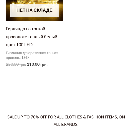
НЕТ НА СКЛАДЕ
Гирлянда на тонкой
проволоке теплый белый
цвет 100 LED
Гирлянда декоративная тонкая
проволка LED
Первоначальная
Текущая
220,00
грн.
110,00
грн.
цена
цена:
составляла
110,00 грн..
220,00 грн..
SALE UP TO 70% OFF FOR ALL CLOTHES & FASHION ITEMS, ON
ALL BRANDS.