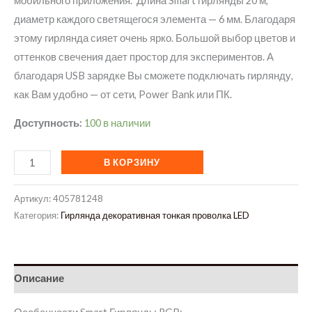
мобильного приложения. Длина Smart гирлянды 20 м,
диаметр каждого светящегося элемента — 6 мм. Благодаря
этому гирлянда сияет очень ярко. Большой выбор цветов и
оттенков свечения дает простор для экспериментов. А
благодаря USB зарядке Вы сможете подключать гирлянду,
как Вам удобно — от сети, Power Bank или ПК.
Доступность:
100 в наличии
Количество
В КОРЗИНУ
товара
Гирлянда
Артикул:
405781248
с
Категория:
Гирлянда декоративная тонкая проволка LED
smart
приложением
200
Описание
led
20