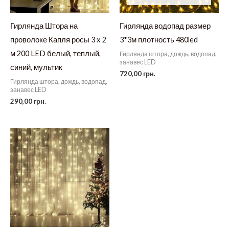
Гирлянда Штора на
Гирлянда водопад размер
проволоке Капля росы 3 х 2
3*3м плотность 480led
м 200 LED белый, теплый,
Гирлянда штора, дождь, водопад,
занавес LED
синий, мультик
720,00
грн.
Гирлянда штора, дождь, водопад,
занавес LED
290,00
грн.