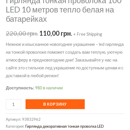
Гирлянда тонкая проволока 100
LED 10 метров тепло белая на
батарейках
Первоначальная
Текущая
220,00
грн.
110,00
грн.
+ Free Shipping
цена
цена:
Нежное и изысканное новогоднее украшение – led гирлянда
на тонкой проволоке поможет создать вам теплую, уютную
составляла
110,00 грн..
атмосферу в предновогодние дни! Заказывайте у нас на
220,00 грн..
сайте это стильное лед украшение по доступным ценам и с
доставкой в любой регион!
Доступность:
980 в наличии
Количество
В КОРЗИНУ
товара
Гирлянда
Артикул:
93832962
тонкая
Категория:
Гирлянда декоративная тонкая проволка LED