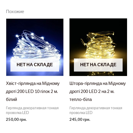
Похожие
НЕТ НА СКЛАДЕ
НЕТ НА СКЛАДЕ
Хвіст-гірлянда на Мідному
Штора-гірлянда на Мідному
дроті 200 LED 10 гілок 2 м.
дроті 200 LED 2 на 2 м.
білий
тепло-біла
Гирлянда декоративная тонкая
Гирлянда декоративная тонкая
проволка LED
проволка LED
250,00
грн.
245,00
грн.