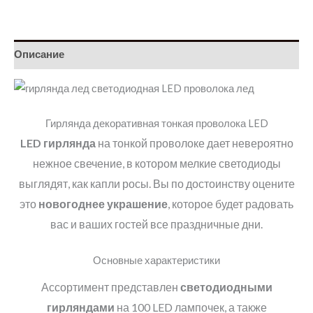
проволока
100
LED
Описание
10
метров
тепло
белая
Гирлянда декоративная тонкая проволока LED
на
LED
гирлянда
на тонкой проволоке дает невероятно
батарейках
нежное свечение, в котором мелкие светодиоды
выглядят, как капли росы. Вы по достоинству оцените
это
новогоднее украшение
, которое будет радовать
вас и ваших гостей все праздничные дни.
Основные характеристики
Ассортимент представлен
светодиодными
гирляндами
на 100 LED лампочек, а также