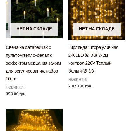
НЕТ НА СКЛАДЕ
НЕТ НА СКЛАДЕ
Свеча на батарейках с
Гирлянда штора уличная
пультом тепло-белая с
240LED (Ø 3,3) 3х2м
эффектом мерцания зажим
контрол.220V Теплый
для регулирования, набор
белый (Ø 3,3)
10 шт
НОВИНКИ!
2 820,00
грн.
НОВИНКИ!
350,00
грн.