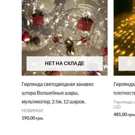
НЕТ НА СКЛАДЕ
Гирлянда светодиодная занавес
Гирлянда
штора Волшебные шары,
плотность
мультиколор, 2.5м, 12 шаров.
Гирлянда ш
LED
НОВИНКИ!
485,00
грн
590,00
грн.