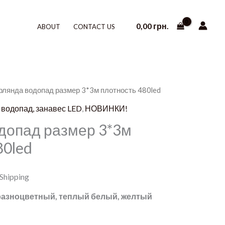
0,00
грн.
ABOUT
CONTACT US
ирлянда водопад размер 3*3м плотность 480led
 водопад, занавес LED
,
НОВИНКИ!
допад размер 3*3м
80led
 Shipping
 разноцветный, теплый белый, желтый