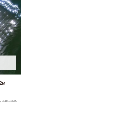
*2м
, занавес