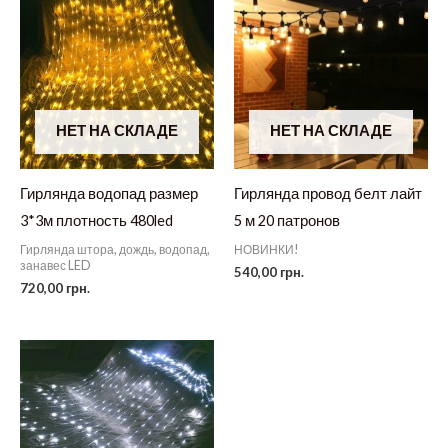
НЕТ НА СКЛАДЕ
НЕТ НА СКЛАДЕ
Гирлянда водопад размер
Гирлянда провод белт лайт
3*3м плотность 480led
5 м 20 патронов
Гирлянда штора, дождь, водопад,
НОВИНКИ!
занавес LED
540,00
грн.
720,00
грн.