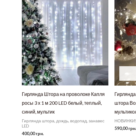
Гирлянда Штора на проволоке Капля
Гирлянда
росы 3 х 1 м 200 LED белый, теплый,
штора В
синий, мультик
мультикол
Гирлянда штора, дождь, водопад, занавес
НОВИНКИ
LED
590,00
грн
400,00
грн.