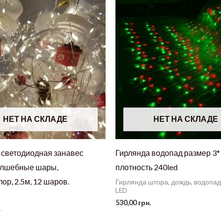
НЕТ НА СКЛАДЕ
НЕТ НА СКЛАДЕ
 светодиодная занавес
Гирлянда водопад размер 3*
олшебные шары,
плотность 240led
ор, 2.5м, 12 шаров.
Гирлянда штора, дождь, водопад
LED
!
530,00
грн.
.