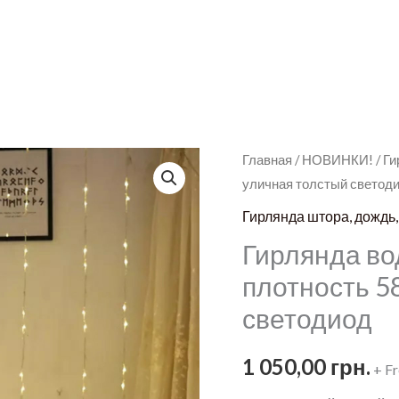
Главная
/
НОВИНКИ!
/ Г
уличная толстый светод
Гирлянда штора, дождь,
Гирлянда во
плотность 5
светодиод
1 050,00
грн.
+ Fr