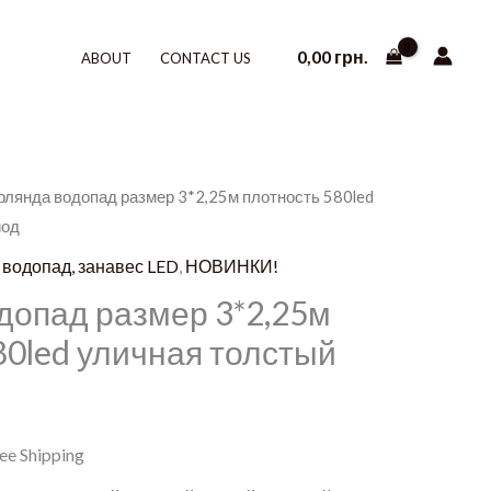
0,00
грн.
ABOUT
CONTACT US
ирлянда водопад размер 3*2,25м плотность 580led
иод
 водопад, занавес LED
,
НОВИНКИ!
допад размер 3*2,25м
80led уличная толстый
ee Shipping