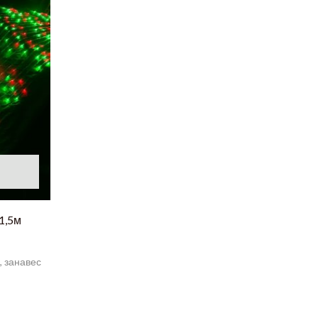
1,5м
, занавес