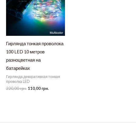
Гирлянда тонкая проволока
100 LED 10 метров
разноцветная на
батарейках
Гирлянда декоративная тонкая
проволка LED
Первоначальная
Текущая
220,00
грн.
110,00
грн.
цена
цена:
составляла
110,00 грн..
220,00 грн..