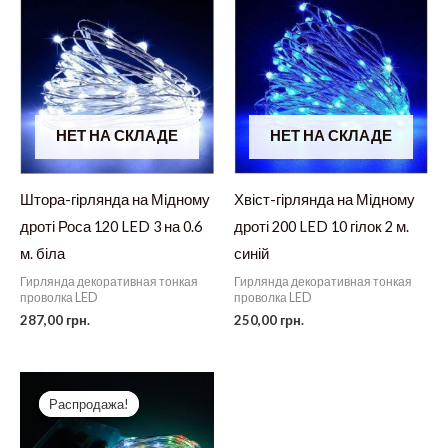
НЕТ НА СКЛАДЕ
НЕТ НА СКЛАДЕ
Штора-гірлянда на Мідному
Хвіст-гірлянда на Мідному
дроті Роса 120 LED 3 на 0.6
дроті 200 LED 10 гілок 2 м.
м. біла
синій
Гирлянда декоративная тонкая
Гирлянда декоративная тонкая
проволка LED
проволка LED
287,00
грн.
250,00
грн.
Распродажа!
Распродажа!