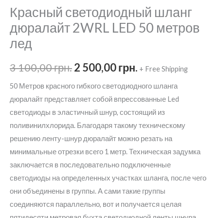
Красный светодиодный шланг
дюралайт 2WRL LED 50 метров
лед
Первоначальная
Текущая
3 100,00
грн.
2 500,00
грн.
+ Free Shipping
цена
цена:
50 Метров красного гибкого светодиодного шланга
дюралайт представляет собой впрессованные Led
составляла
2
светодиоды в эластичный шнур, состоящий из
3
500,00 грн..
поливинилхлорида. Благодаря такому техническому
решению ленту-шнур дюралайт можно резать на
100,00 грн..
минимальные отрезки всего 1 метр. Техническая задумка
заключается в последовательно подключенные
светодиоды на определенных участках шланга, после чего
они объединены в группы. А сами такие группы
соединяются параллельно, вот и получается целая
пятидесяти метровая бухта светодиодной ленты шнура