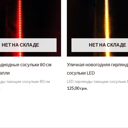
НЕТ НА СКЛАДЕ
НЕТ НА СКЛАДЕ
одиодные сосульки 80 см
Уличная новогодняя гирлян
апли
сосульки LED
нды тающие сосульки 80 см
LED гирлянды тающие сосульки 
.
125,00
грн.