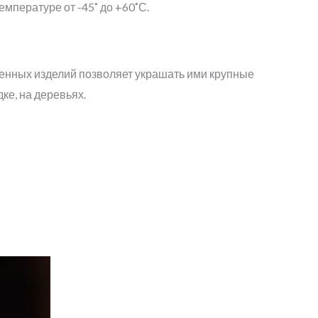
емпературе от -45˚ до +60˚С.
енных изделий позволяет украшать ими крупные
ке, на деревьях.