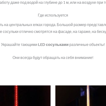
оту даже под водой на глубине до 1 м, или на воздухе при т
Где используется
ть на центральных елках города. Большой размер представл
 сосульки отлично смотрятся на фасаде, на гараже, на бесед
Украшайте тающими
LED
сосульками
различные объекты!
Они всегда будут обращать на себя внимание!