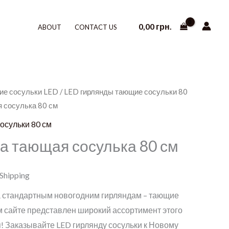
0,00
грн.
ABOUT
CONTACT US
ие сосульки LED
/
LED гирлянды тающие сосульки 80
я сосулька 80 см
осульки 80 см
а тающая сосулька 80 см
 Shipping
 стандартным новогодним гирляндам – тающие
м сайте представлен широкий ассортимент этого
! Заказывайте LED гирлянду сосульки к Новому