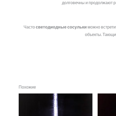
долговечны и продолжают раб
Часто
светодиодные сосульки
можно встрети
объекты. Тающие
Похожие