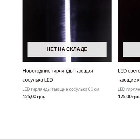
НЕТ НА СКЛАДЕ
Новогодние гирлянды тающая
LED свет
сосулька LED
тающие к
LED гирлянды тающие сосульки 80 см
LED гирля
125,00
грн.
125,00
грн