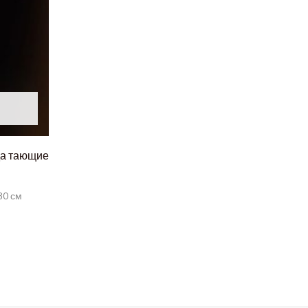
да тающие
80 см