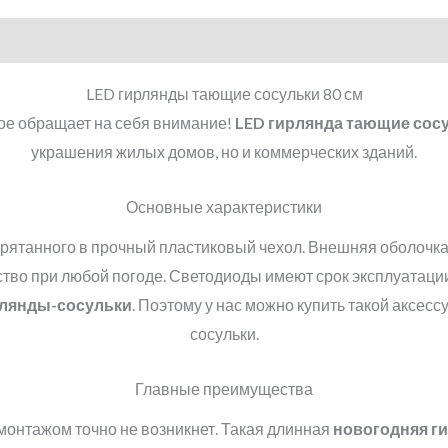
LED гирлянды тающие сосульки 80 см
рое обращает на себя внимание!
LED
гирлянда тающие сос
украшения жилых домов, но и коммерческих зданий.
Основные характеристики
прятанного в прочный пластиковый чехол. Внешняя оболочк
тво при любой погоде. Светодиоды имеют срок эксплуатации
лянды-сосульки
. Поэтому у нас можно купить такой аксес
сосульки.
Главные преимущества
 монтажом точно не возникнет. Такая длинная
новогодняя г