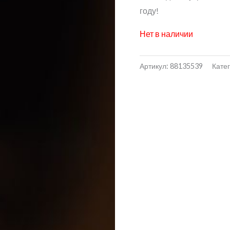
году!
Нет в наличии
Артикул:
88135539
Кате