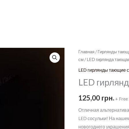
Главная
/
Гирлянды тающ
см
/ LED гирлянда тающа
LED гирлянды тающие с
LED гирлянд
125,00
грн.
+ Free
Отличная альтернатива
LED сосульки! На наше
новогоднего украшения