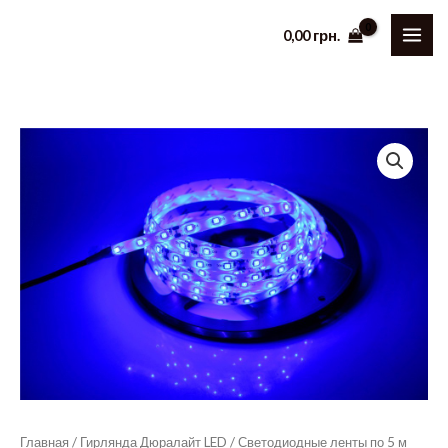
Перейти
0,00
грн.
к
содержимому
Главная
/
Гирлянда Дюралайт LED
/
Светодиодные ленты по 5 м