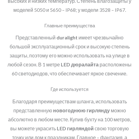
высоких и низких температур. Степень влагозащиты у
моделей 5050 и 5650 – IP68; у модели 3528 – IP67.
Главные преимущества
Представленный
duralight
имеет чрезвычайно
большой эксплуатационный срок и высокую степень
защиты, поэтому его можно использовать на улице в
любой сезон. В 1 метре
LED
дюралайта
расположены
60 светодиодов, что обеспечивает яркое свечение.
Где используется
Благодаря преимуществам шланга, использовать
представленную
новогоднюю гирлянду
можно
абсолютно в любом месте. Купив бухту на 100 метров,
вы можете украсить
LED
гирляндой
свою торговую
точку или дом к праздникам. Главное – фантазия, а