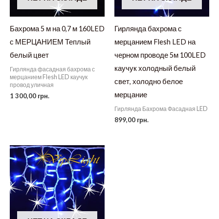
Бахрома 5 м на 0,7 м 160LED
Гирлянда бахрома с
с МЕРЦАНИЕМ Теплый
мерцанием Flesh LED на
белый цвет
черном проводе 5м 100LED
каучук холодный белый
Гирлянда фасадная бахрома с
мерцанием Flesh LED каучук
свет, холодно белое
провод уличная
мерцание
1 300,00
грн.
Гирлянда Бахрома Фасадная LED
899,00
грн.