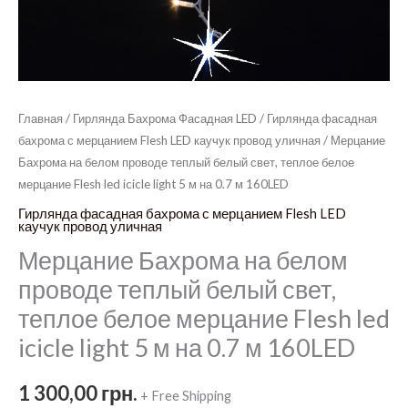
Главная
/
Гирлянда Бахрома Фасадная LED
/
Гирлянда фасадная
бахрома с мерцанием Flesh LED каучук провод уличная
/ Мерцание
Бахрома на белом проводе теплый белый свет, теплое белое
мерцание Flesh led icicle light 5 м на 0.7 м 160LED
Гирлянда фасадная бахрома с мерцанием Flesh LED
каучук провод уличная
Мерцание Бахрома на белом
проводе теплый белый свет,
теплое белое мерцание Flesh led
icicle light 5 м на 0.7 м 160LED
1 300,00
грн.
+ Free Shipping