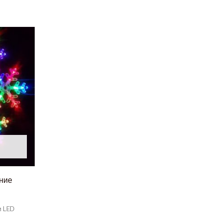
ние
и LED