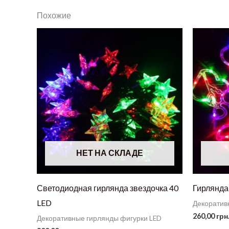
Похожие
НЕТ НА СКЛАДЕ
Светодиодная гирлянда звездочка 40
Гирлянда
LED
Декоратив
260,00
грн
Декоративные гирлянды фигурки LED