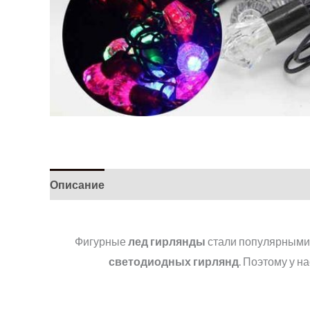
Описание
Фигурные
лед гирлянды
стали популярными, 
светодиодных гирлянд
. Поэтому у н