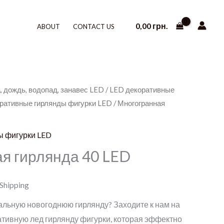
0,00
грн.
ABOUT
CONTACT US
, дождь, водопад, занавес LED
/
LED декоративные
ративные гирлянды фигурки LED
/ Многогранная
ы фигурки LED
я гирлянда 40 LED
 Shipping
альную новогоднюю гирлянду? Заходите к нам на
ативную лед гирлянду фигурки, которая эффектно