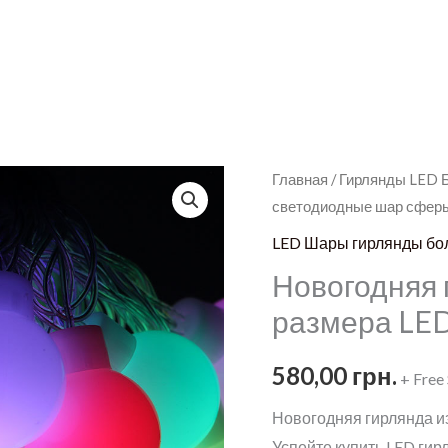
Главная
/
Гирлянды LED 
светодиодные шар сфер
LED Шары гирлянды бо
Новогодняя 
размера LE
580,00
грн.
+ Free
Новогодняя гирлянда и
Успейте купить LED ги