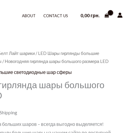
0,00
грн.
ABOUT
CONTACT US
Белт Лайт шарики
/
LED Шары гирлянды большие
ы
/ Новогодняя гирлянда шары большого размера LED
льшие светодиодные шар сферы
гирлянда шары большого
D
 Shipping
з больших шаров – всегда выгодно выделяется!
рлянду большие шары на нашем сайте по доступной