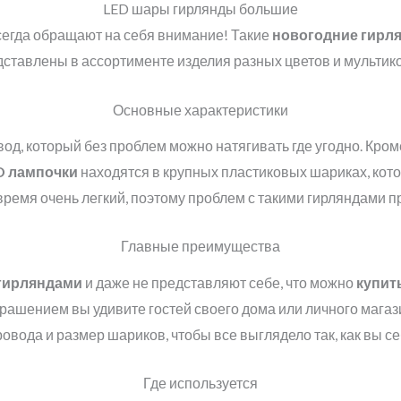
LED шары гирлянды большие
егда обращают на себя внимание! Такие
новогодние гирл
ставлены в ассортименте изделия разных цветов и мультик
Основные характеристики
од, который без проблем можно натягивать где угодно. Кром
D
лампочки
находятся в крупных пластиковых шариках, кот
 время очень легкий, поэтому проблем с такими гирляндами п
Главные преимущества
гирляндами
и даже не представляют себе, что можно
купит
рашением вы удивите гостей своего дома или личного магази
овода и размер шариков, чтобы все выглядело так, как вы с
Где используется