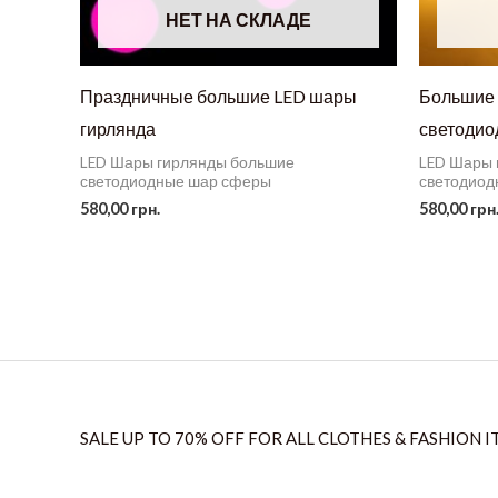
НЕТ НА СКЛАДЕ
Праздничные большие LED шары
Большие 
гирлянда
светоди
LED Шары гирлянды большие
LED Шары 
светодиодные шар сферы
светодиод
580,00
грн.
580,00
грн
SALE UP TO 70% OFF FOR ALL CLOTHES & FASHION I