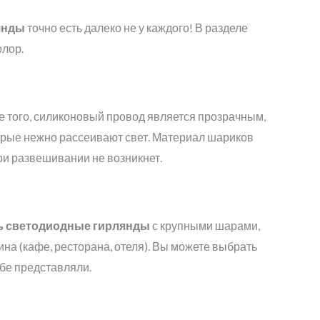
янды
точно есть далеко не у каждого! В разделе
олор.
е того, силиконовый провод является прозрачным,
орые нежно рассеивают свет. Материал шариков
ри развешивании не возникнет.
ь светодиодные гирлянды
с крупными шарами,
на (кафе, ресторана, отеля). Вы можете выбрать
ебе представляли.