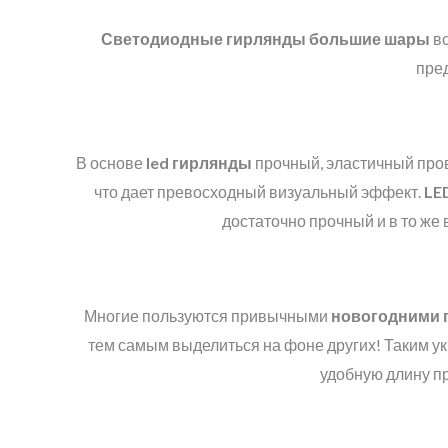
Светодиодные гирлянды большие шары
вс
пред
В основе
led
гирлянды
прочный, эластичный пров
что дает превосходный визуальный эффект.
LE
достаточно прочный и в то же
Многие пользуются привычными
новогодними 
тем самым выделиться на фоне других! Таким ук
удобную длину пр