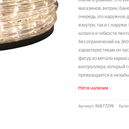
со
магазинов, витрин, бан
3
очередь это наружное 
изнутри, так и с наруж
100
шланга и гибкости лент
без ограничений на 360
характеристикам он ча
фигур из метало карка
контроллера, который с
превращается в незаб
Нет в наличии
Артикул:
86877298
Кате