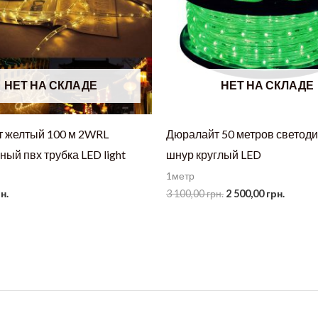
НЕТ НА СКЛАДЕ
НЕТ НА СКЛАДЕ
 желтый 100 м 2WRL
Дюралайт 50 метров светод
ый пвх трубка LED light
шнур круглый LED
1метр
Первоначальная
Текущ
н.
3 100,00
грн.
2 500,00
грн.
цена
цена:
составляла
2
3
500,00 
100,00 грн..