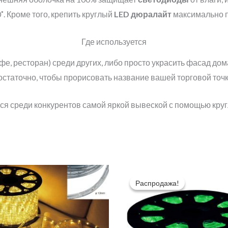
˚. Кроме того, крепить круглый
LED дюралайт
максимально п
Где используется
е, ресторан) среди других, либо просто украсить фасад дом
остаточно, чтобы прорисовать название вашей торговой точк
я среди конкурентов самой яркой вывеской с помощью кру
Распродажа!
Распродажа!