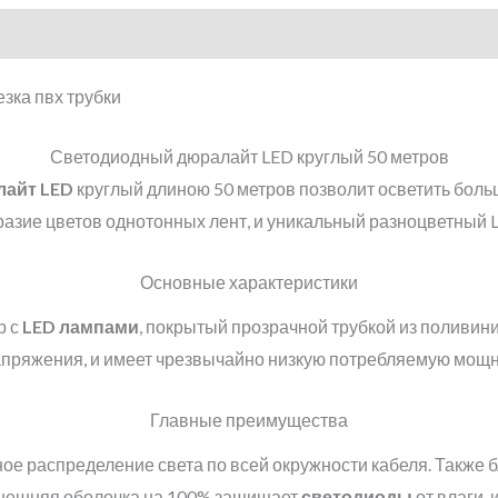
Светодиодный дюралайт LED круглый 50 метров
айт LED
круглый длиною 50 метров позволит осветить бол
азие цветов однотонных лент, и уникальный разноцветный 
Основные характеристики
р с
LED лампами
, покрытый прозрачной трубкой из поливин
пряжения, и имеет чрезвычайно низкую потребляемую мощност
Главные преимущества
ое распределение света по всей окружности кабеля. Также 
 внешняя оболочка на 100% защищает
светодиоды
от влаги, 