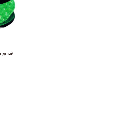
иодный
ая
грн..