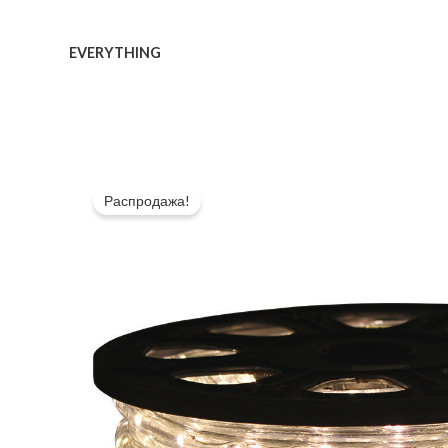
Перейти
к
EVERYTHING
содержимому
Распродажа!