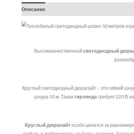
Описание
Детали
Высококачественный
светодиодный дюрал
разнообр
Круглый светодиодный дюралайт – это гибкий шну
шнура 50 м. Такая
гирлянда
требует 220 В на
Круглый дюралайт
особо ценится за равномерн
сгибать в любом месте, не боясь заломов. Литая