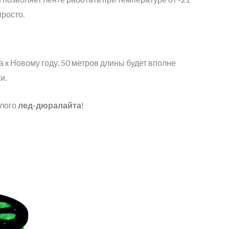
росто.
а к Новому году. 50 метров длины будет вполне
и.
глого
лед-дюралайта
!