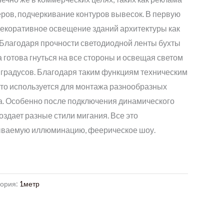
ставляла
2
еров, подчеркивание контуров вывесок. В первую
500,00 грн..
декоративное освещение зданий архитектуры как
и. Благодаря прочности светодиодной ленты бухты
,00 грн..
а готова гнуться на все стороны и освещая светом
 градусов. Благодаря таким функциям техническим
сто используется для монтажа разнообразных
са. Особенно после подключения динамического
оздает разные стили мигания. Все это
ываемую иллюминацию, феерическое шоу.
гория:
1метр