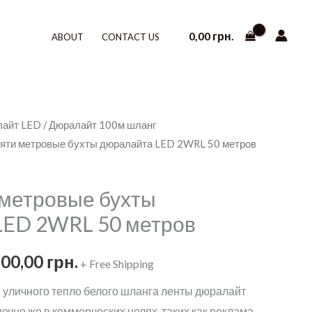
0,00
грн.
ABOUT
CONTACT US
лайт LED
/
Дюралайт 100м шланг
сяти метровые бухты дюралайта LED 2WRL 50 метров
метровые бухты
LED 2WRL 50 метров
рвоначальная
Текущая
500,00
грн.
+ Free Shipping
на
цена:
 уличного тепло белого шланга ленты дюралайт
нечно же в коммерческих целях, таких как реклама