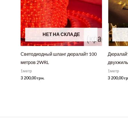
НЕТ НА СКЛАДЕ
Светодиодный шланг дюралайт 100
Дюралайт
метров 2WRL
двухжильн
1метр
1метр
3 200,00
грн.
3 200,00
гр