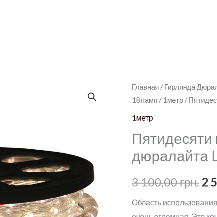
Главная
/
Гирлянда Дюра
18ламп
/
1метр
/ Пятиде
1метр
Пятидесяти 
дюралайта 
Пе
3 100,00
грн.
2 
це
Область использования
очень огромная. Это ко