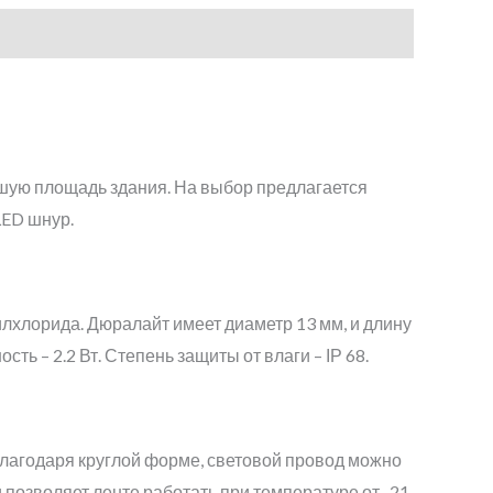
ьшую площадь здания. На выбор предлагается
LED шнур.
илхлорида. Дюралайт имеет диаметр 13 мм, и длину
ь – 2.2 Вт. Степень защиты от влаги – ІР 68.
благодаря круглой форме, световой провод можно
и позволяет ленте работать при температуре от -21