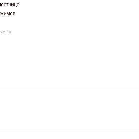
лестнице
режимов.
щие по