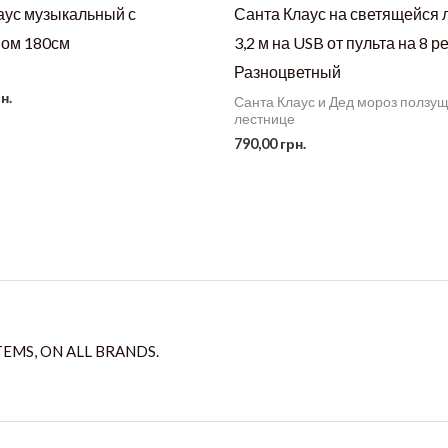
аус музыкальный с
Санта Клаус на светящейся 
ом 180см
3,2 м на USB от пульта на 8 
Разноцветный
н.
Санта Клаус и Дед мороз ползу
лестнице
790,00
грн.
TEMS, ON ALL BRANDS.