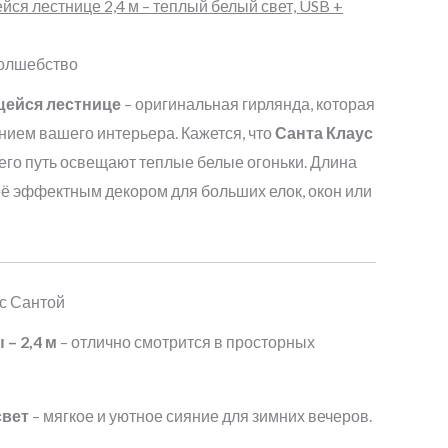
йся лестнице 2,4 м – теплый белый свет, USB +
волшебство
щейся лестнице
– оригинальная гирлянда, которая
ием вашего интерьера. Кажется, что
Санта Клаус
а его путь освещают теплые белые огоньки. Длина
её эффектным декором для больших елок, окон или
с Сантой
– 2,4 м
– отлично смотрится в просторных
свет
– мягкое и уютное сияние для зимних вечеров.