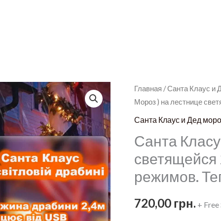
Главная
/
Санта Клаус и 
Мороз ) на лестнице свет
Санта Клаус и Дед мор
Санта Класу 
светящейся 2
режимов. Т
720,00
грн.
+ Free