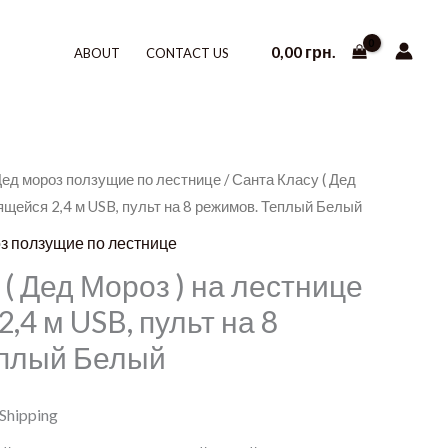
0,00
грн.
ABOUT
CONTACT US
Дед мороз ползущие по лестнице
/ Санта Класу ( Дед
ящейся 2,4 м USB, пульт на 8 режимов. Теплый Белый
оз ползущие по лестнице
( Дед Мороз ) на лестнице
,4 м USB, пульт на 8
еплый Белый
 Shipping