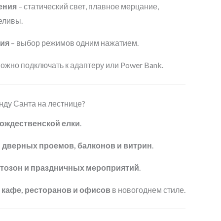
ения
– статический свет, плавное мерцание,
еливы.
ния
– выбор режимов одним нажатием.
можно подключать к адаптеру или Power Bank.
нду Санта на лестнице?
ождественской елки
.
, дверных проемов, балконов и витрин
.
тозон и праздничных мероприятий
.
кафе, ресторанов и офисов
в новогоднем стиле.