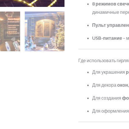
8 режимов свеч
динамичные пер
Пульт управле
USB-питание
– 
Где использовать гирля
Для украшения
р
Для декора
окон
Для создания
фо
Для оформления