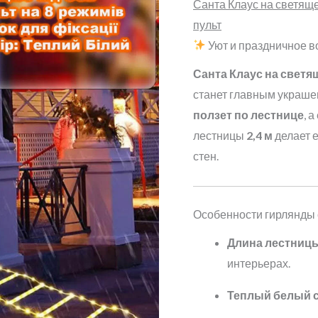
Санта Клаус на светяще
пульт
Уют и праздничное 
Санта Клаус на светя
станет главным украшен
ползет по лестнице
, 
лестницы
2,4 м
делает 
стен.
Особенности гирлянды 
Длина лестницы 
интерьерах.
Теплый белый 