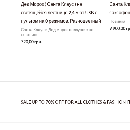
Дед Мороз ( Санта Клаус ) на
Санта Кл
светящейся лестнице 2,4 м от USB с
саксофон
пультом на 8 режимов. Разноцветный
Новинка
9 900,00
гр
Санта Клаус и Дед мороз ползущие по
лестнице
720,00
грн.
SALE UP TO 70% OFF FOR ALL CLOTHES & FASHION I