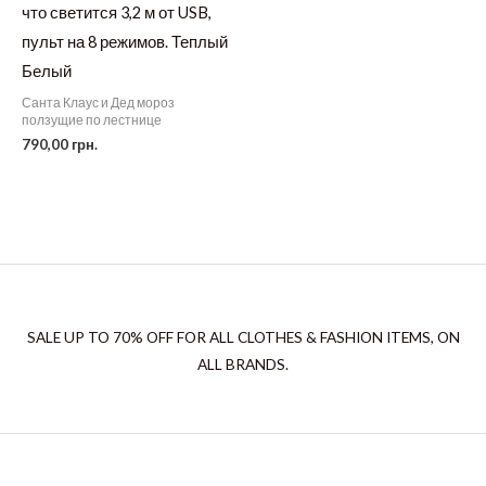
что светится 3,2 м от USB,
пульт на 8 режимов. Теплый
Белый
Санта Клаус и Дед мороз
ползущие по лестнице
790,00
грн.
SALE UP TO 70% OFF FOR ALL CLOTHES & FASHION ITEMS, ON
ALL BRANDS.