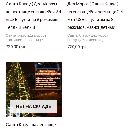
Санта Класу ( Дед Мороз )
Дед Мороз ( Санта Клаус )
на лестнице светящейся 2,4
на светящейся лестнице 2,4
м USB, пульт на 8 режимов.
м от USB с пультом на 8
Теплый Белый
режимов. Разноцветный
Санта Клаус и Дед мороз
Санта Клаус и Дед мороз
ползущие по лестнице
ползущие по лестнице
720,00
грн.
720,00
грн.
НЕТ НА СКЛАДЕ
Санта Клаус на лестнице