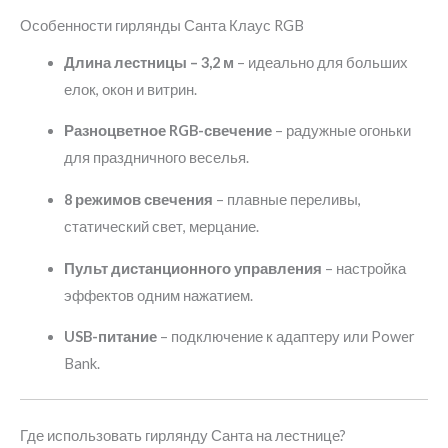
Особенности гирлянды Санта Клаус RGB
Длина лестницы – 3,2 м
– идеально для больших
елок, окон и витрин.
Разноцветное RGB-свечение
– радужные огоньки
для праздничного веселья.
8 режимов свечения
– плавные переливы,
статический свет, мерцание.
Пульт дистанционного управления
– настройка
эффектов одним нажатием.
USB-питание
– подключение к адаптеру или Power
Bank.
Где использовать гирлянду Санта на лестнице?