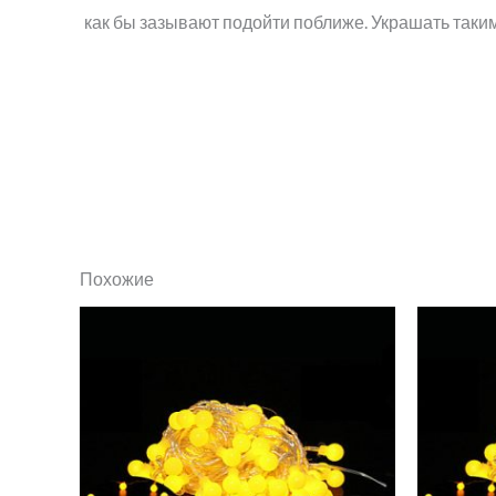
как бы зазывают подойти поближе. Украшать таки
Похожие