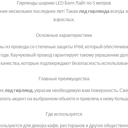
Гирлянды шарики LED Белт Лайт по 5 метров
ние нескольких последних лет! Такая
лед гирлянда
всегда э
взрослых.
Основные характеристики
 из провода со степенью защиты IP68, который обеспечива
годе. Каучуковый провод гарантирует такому украшению дол
качества, которые подтверждают безопасность использован
Главные преимущества
их
лед гирлянд
, украсив необходимую вам поверхность. Св
елать акцент на выбранном объекте и привлечь к нему боль
Где используется
ользуются для декора кафе, ресторанов и других обществен