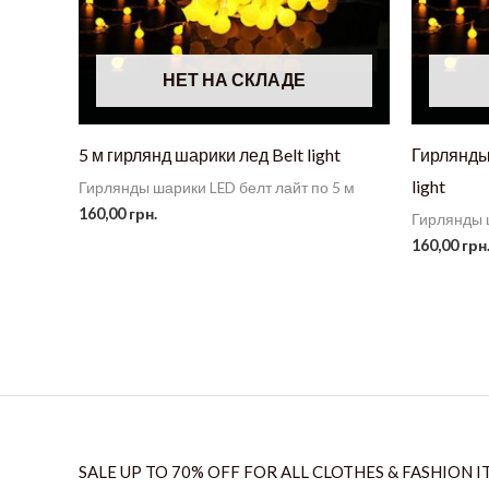
НЕТ НА СКЛАДЕ
5 м гирлянд шарики лед Belt light
Гирлянды 
light
Гирлянды шарики LED белт лайт по 5 м
160,00
грн.
Гирлянды ш
160,00
грн
SALE UP TO 70% OFF FOR ALL CLOTHES & FASHION I