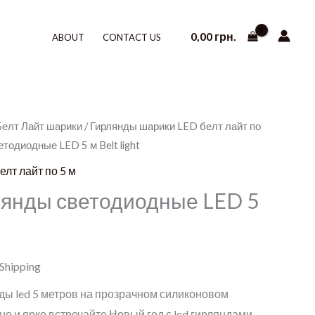
0,00
грн.
ABOUT
CONTACT US
Белт Лайт шарики
/
Гирлянды шарики LED белт лайт по
тодиодные LED 5 м Belt light
лт лайт по 5 м
янды светодиодные LED 5
 Shipping
ды led 5 метров на прозрачном силиконовом
о и ярко встречайте Новый год с led гирляндами