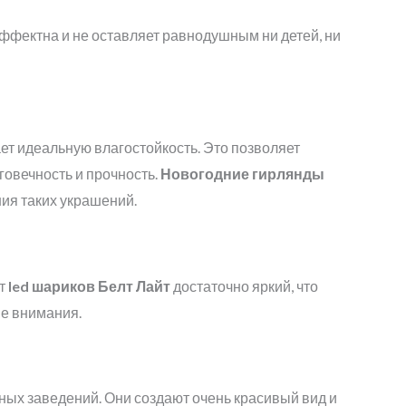
ффектна и не оставляет равнодушным ни детей, ни
ет идеальную влагостойкость. Это позволяет
говечность и прочность.
Новогодние гирлянды
ия таких украшений.
ет
led
шариков
Белт Лайт
достаточно яркий, что
ше внимания.
ных заведений. Они создают очень красивый вид и