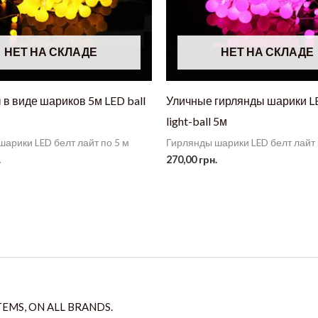
НЕТ НА СКЛАДЕ
НЕТ НА СКЛАДЕ
в виде шариков 5м LED ball
Уличные гирлянды шарики LE
light-ball 5м
арики LED белт лайт по 5 м
Гирлянды шарики LED белт лайт 
.
270,00
грн.
TEMS, ON ALL BRANDS.