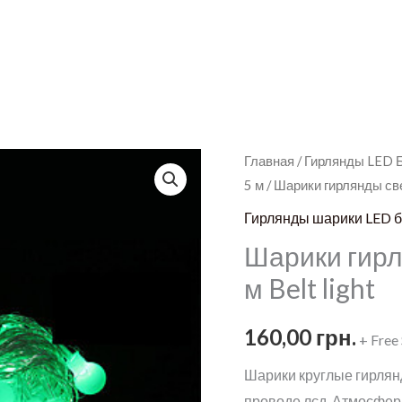
Главная
/
Гирлянды LED 
5 м
/ Шарики гирлянды све
Гирлянды шарики LED бе
Шарики гирл
м Belt light
160,00
грн.
+ Free
Шарики круглые гирлян
проводе лєд. Атмосферн