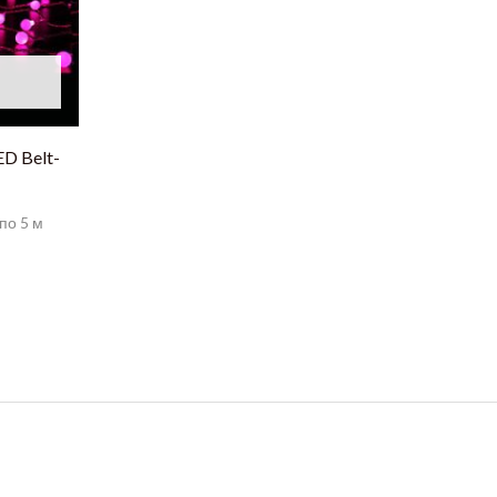
D Belt-
по 5 м