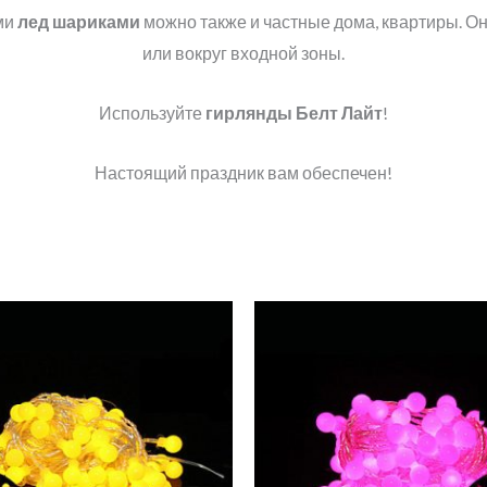
ми
лед шариками
можно также и частные дома, квартиры. Он
или вокруг входной зоны.
Используйте
гирлянды Белт Лайт
!
Настоящий праздник вам обеспечен!