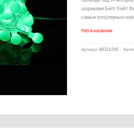
шариками Белт Лайт! В
самые популярные ново
Нет в наличии
Артикул:
88316318
Кате