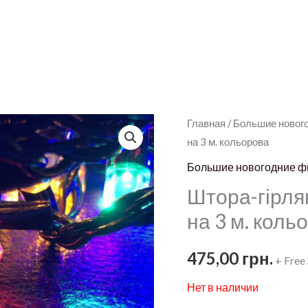
Главная
/
Большие новог
на 3 м. кольорова
Большие новогодние ф
Штора-гірля
на 3 м. коль
475,00
грн.
+ Free
Нет в наличии