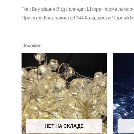
Тип: Внутрішня Вид гірлянди: Штора Форма лампочк
Присутня Клас захисту: IP44 Колір дроту: Чорний М
Похожие
НЕТ НА СКЛАДЕ