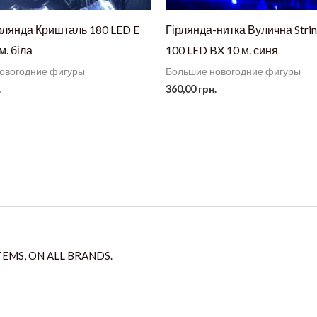
рлянда Кришталь 180 LED E
Гірлянда-нитка Вулична String
 м. біла
100 LED BX 10 м. синя
овогодние фигуры
Большие новогодние фигуры
.
360,00
грн.
TEMS, ON ALL BRANDS.