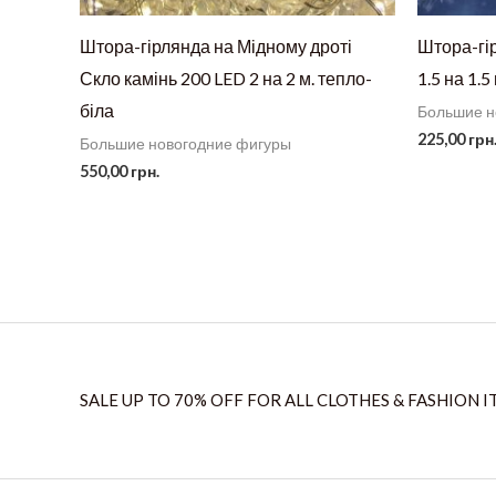
Штора-гірлянда на Мідному дроті
Штора-гі
Скло камінь 200 LED 2 на 2 м. тепло-
1.5 на 1.5
біла
Большие н
225,00
грн
Большие новогодние фигуры
550,00
грн.
SALE UP TO 70% OFF FOR ALL CLOTHES & FASHION I