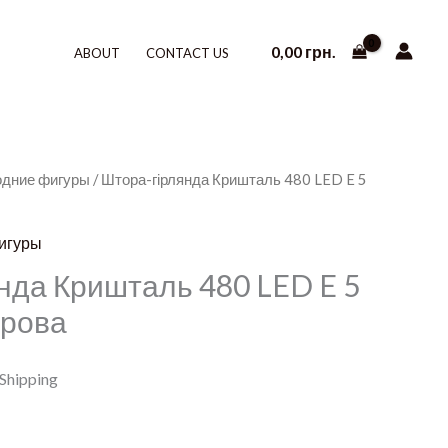
0,00
грн.
ABOUT
CONTACT US
одние фигуры
/ Штора-гірлянда Кришталь 480 LED E 5
игуры
нда Кришталь 480 LED E 5
орова
 Shipping