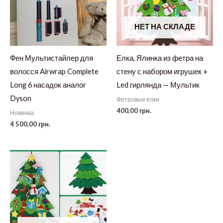
НЕТ НА СКЛАДЕ
Фен Мультистайлер для
Елка, Ялинка из фетра на
волосся Airwrap Complete
стену с набором игрушек +
Long 6 насадок аналог
Led гирлянда — Мультик
Dyson
Фетровые елки
400,00
грн.
Новинка
4 500,00
грн.