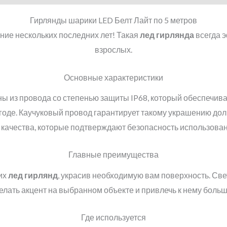
Гирлянды шарики LED Белт Лайт по 5 метров
ние нескольких последних лет! Такая
лед гирлянда
всегда э
взрослых.
Основные характеристики
 из провода со степенью защиты IP68, который обеспечива
годе. Каучуковый провод гарантирует такому украшению дол
качества, которые подтверждают безопасность использован
Главные преимущества
их
лед гирлянд
, украсив необходимую вам поверхность. Св
елать акцент на выбранном объекте и привлечь к нему боль
Где используется