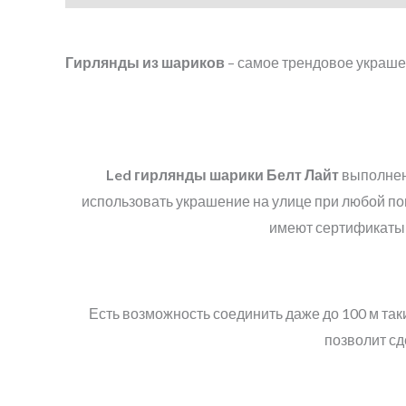
Гирлянды из шариков
– самое трендовое украше
Led
гирлянды шарики
Белт Лайт
выполнены
использовать украшение на улице при любой по
имеют сертификаты 
Есть возможность соединить даже до 100 м так
позволит сд