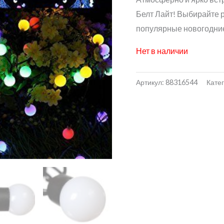
Белт Лайт! Выбирайте 
популярные новогодние
Нет в наличии
Артикул:
88316544
Кате