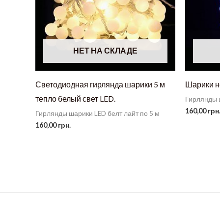
НЕТ НА СКЛАДЕ
Светодиодная гирлянда шарики 5 м
Шарики н
тепло белый свет LED.
Гирлянды ш
160,00
грн
Гирлянды шарики LED белт лайт по 5 м
160,00
грн.