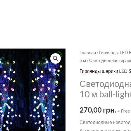
Главная
/
Гирлянды LED 
5 м
/ Светодиодная гирлян
Гирлянды шарики LED бе
Светодиодн
10 м ball-ligh
270,00
грн.
+ Free
Светодиодные новогодн
Атмосферно и ярко вст