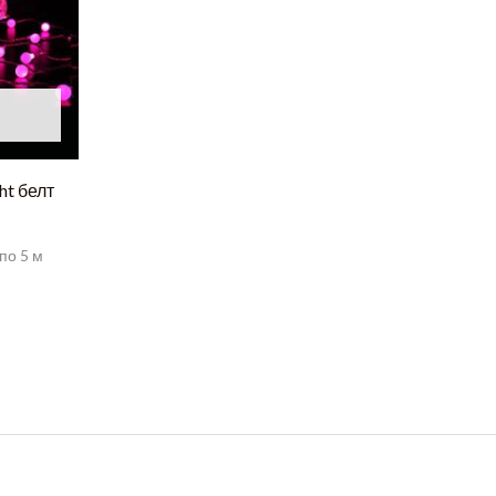
ht белт
по 5 м