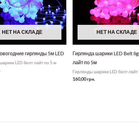
НЕТ НА СКЛАДЕ
НЕТ НА СКЛАДЕ
овогодние гирлянды 5м LED
Гирлянда шарики LED Belt lig
лайт по 5м
арики LED белт лайт по 5 м
.
Гирлянды шарики LED белт лайт 
160,00
грн.