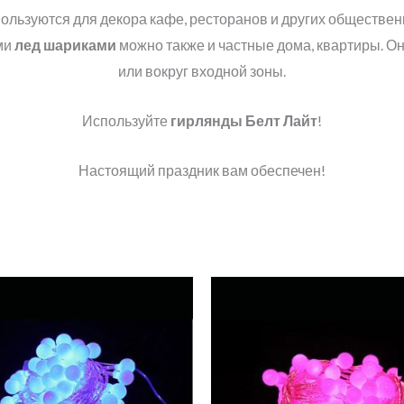
ользуются для декора кафе, ресторанов и других обществен
ми
лед шариками
можно также и частные дома, квартиры. Он
или вокруг входной зоны.
Используйте
гирлянды Белт Лайт
!
Настоящий праздник вам обеспечен!