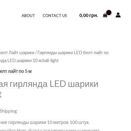
0,00
грн.
ABOUT
CONTACT US
Белт Лайт шарики
/
Гирлянды шарики LED белт лайт по
да LED шарики 10 м ball-light
лт лайт по 5 м
ая гирлянда LED шарики
t
 Shipping
ие гирлянды шарики 10 метров 100 штук.
речайте Новый год с led гирляндами шариками