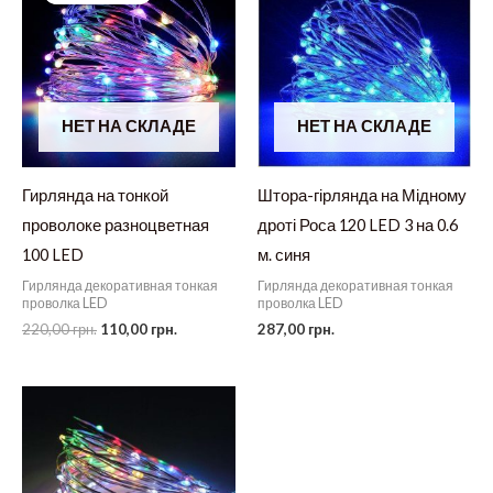
НЕТ НА СКЛАДЕ
НЕТ НА СКЛАДЕ
Гирлянда на тонкой
Штора-гірлянда на Мідному
проволоке разноцветная
дроті Роса 120 LED 3 на 0.6
100 LED
м. синя
Гирлянда декоративная тонкая
Гирлянда декоративная тонкая
проволка LED
проволка LED
Первоначальная
Текущая
220,00
грн.
110,00
грн.
287,00
грн.
цена
цена:
составляла
110,00 грн..
220,00 грн..