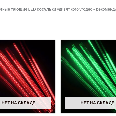
етные
тающие
LED
сосульки
удивят кого угодно – рекоменд
НЕТ НА СКЛАДЕ
НЕТ НА СКЛАДЕ