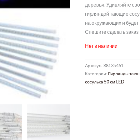
деревья. Удивляйте сво
гирляндой тающие сосу
на окружающих и будет 
Спешите сделать заказ
Нет в наличии
Артикул:
88135461
Категории:
Гирлянды тающ
сосулька 50 см LED