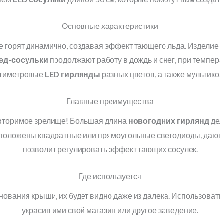
Основные характеристики
 горят динамично, создавая эффект тающего льда. Изделие
ед-сосульки
продолжают работу в дождь и снег, при темпер
тиметровые
LED
гирлянды
разных цветов, а также мультико
Главные преимущества
овторимое зрелище! Большая длина
новогодних гирлянд
де
асположены квадратные или прямоугольные светодиоды, да
позволит регулировать эффект тающих сосулек.
Где используется
нования крыши, их будет видно даже из далека. Использоват
украсив ими свой магазин или другое заведение.