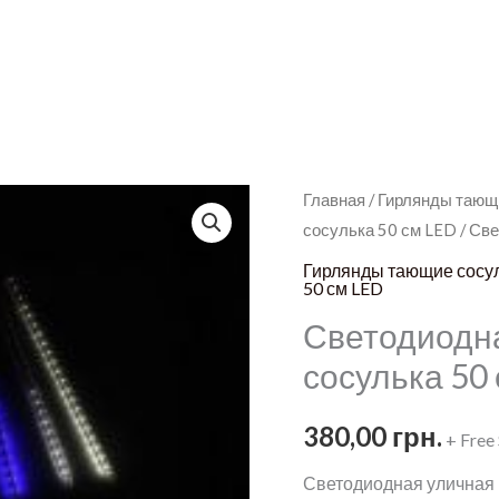
Главная
/
Гирлянды тающ
сосулька 50 см LED
/ Св
Гирлянды тающие сосу
50 см LED
Светодиодн
сосулька 50
380,00
грн.
+ Free
Светодиодная уличная 