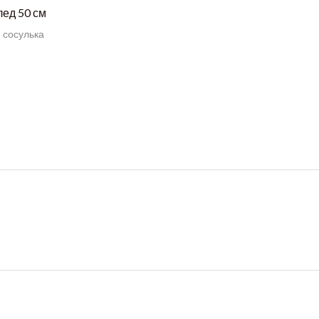
ед 50 см
 сосулька