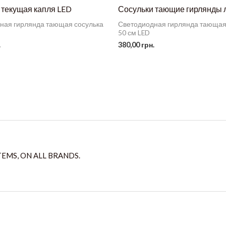
 текущая капля LED
Сосульки тающие гирлянды л
ная гирлянда тающая сосулька
Светодиодная гирлянда тающая
50 см LED
.
380,00
грн.
TEMS, ON ALL BRANDS.