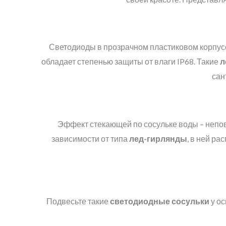
Светодиоды в прозрачном пластиковом корпусе
обладает степенью защиты от влаги IP68. Такие
л
сан
Эффект стекающей по сосульке воды – неп
зависимости от типа
лед-гирлянды
, в ней р
Подвесьте такие
светодиодные сосульки
у ос