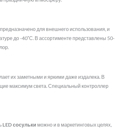
 предназначено для внешнего использования, и
атуре до -40˚С. В ассортименте представлены 50-
лор.
лает их заметными и яркими даже издалека. В
ющие максимум света. Специальный контроллер
ь
LED
сосульки
можно и в маркетинговых целях,