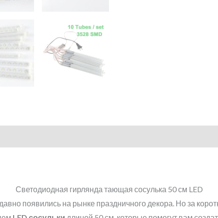
Светодиодная гирлянда тающая сосулька 50 см LED
давно появились на рынке праздничного декора. Но за коро
ляем
LED
сосульки
длиной 50 см, которые помогут вам созда