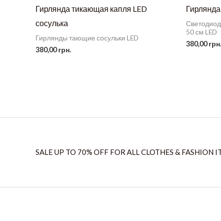
Гирлянда тикающая капля LED
Гирлянда
сосулька
Светодиод
50 см LED
Гирлянды тающие сосульки LED
380,00
грн
380,00
грн.
SALE UP TO 70% OFF FOR ALL CLOTHES & FASHION I