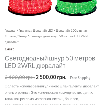
Главная
/
Гирлянда Дюралайт LED
/
Дюралайт 100м шланг
18ламп
/
1метр
/ Светодиодный шнур 50 метров LED 2WRL
дюралайт
1метр
Светодиодный шнур 50 метров
LED 2WRL дюралайт
Первоначальная
Текущая
3 100,00
грн.
2 500,00
грн.
+ Free Shipping
цена
цена:
Область использования уличного шланга ленты дюралайт
очень огромная. Это конечно же в коммерческих целях,
составляла
2
таких как реклама магазинов, витрин, банеров,
3
500,00 грн..