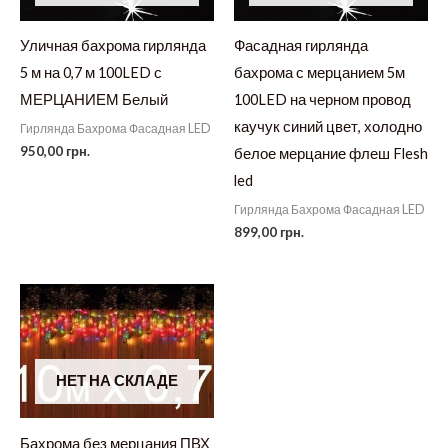
Уличная бахрома гирлянда
Фасадная гирлянда
5 м на 0,7 м 100LED с
бахрома с мерцанием 5м
МЕРЦАНИЕМ Белый
100LED на черном провод
каучук синий цвет, холодно
Гирлянда Бахрома Фасадная LED
950,00
грн.
белое мерцание флеш Flesh
led
Гирлянда Бахрома Фасадная LED
899,00
грн.
НЕТ НА СКЛАДЕ
Бахрома без мерцания ПВХ