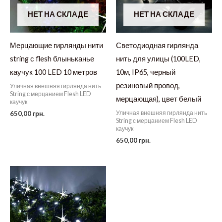
НЕТ НА СКЛАДЕ
НЕТ НА СКЛАДЕ
Мерцающие гирлянды нити
Светодиодная гирлянда
string с flesh блыньканье
нить для улицы (100LED,
каучук 100 LED 10 метров
10м, IP65, черный
резиновый провод,
Уличная внешняя гирлянда нить
String с мерцанием Flesh LED
мерцающая), цвет белый
каучук
Уличная внешняя гирлянда нить
650,00
грн.
String с мерцанием Flesh LED
каучук
650,00
грн.