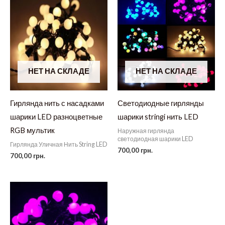
НЕТ НА СКЛАДЕ
НЕТ НА СКЛАДЕ
Гирлянда нить с насадками
Светодиодные гирлянды
шарики LED разноцветные
шарики stringi нить LED
RGB мультик
Наружная гирлянда
светодиодная шарики LED
Гирлянда Уличная Нить String LED
700,00
грн.
700,00
грн.