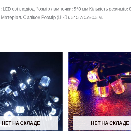
 LED світлодіод Розмір лампочки: 5*8 мм Кількість режимів:
Матеріал: Силікон Розмір (Ш/В): 5*0.7/0.6/0.5 м.
НЕТ НА СКЛАДЕ
НЕТ НА СКЛАДЕ