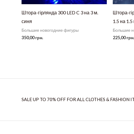
Штора-гірлянда 300 LED C 3 на 3 м.
Штора-гі
синя
1.5 на 1.5
Большие новогодние фигуры
Большие н
350,00
грн.
225,00
грн
SALE UP TO 70% OFF FOR ALL CLOTHES & FASHION I