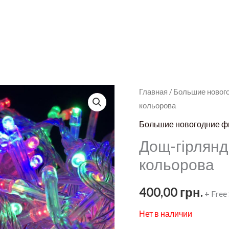
Главная
/
Большие новог
кольорова
Большие новогодние ф
Дощ-гірлянд
кольорова
400,00
грн.
+ Free
Нет в наличии