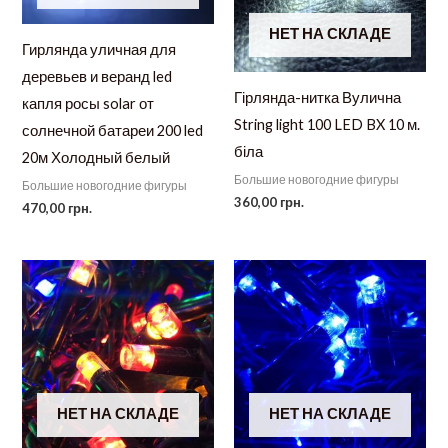
НЕТ НА СКЛАДЕ
Гирлянда уличная для
деревьев и веранд led
Гірлянда-нитка Вулична
капля росы solar от
String light 100 LED BX 10 м.
солнечной батареи 200 led
біла
20м Холодный белый
Большие новогодние фигуры
Большие новогодние фигуры
360,00
грн.
470,00
грн.
НЕТ НА СКЛАДЕ
НЕТ НА СКЛАДЕ