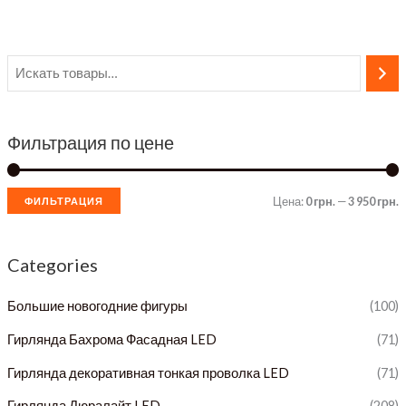
Фильтрация по цене
Цена:
0 грн.
—
3 950 грн.
ФИЛЬТРАЦИЯ
и
а
н
к
Categories
и
с
Большие новогодние фигуры
(100)
и
а
Гирлянда Бахрома Фасадная LED
(71)
л
а
Гирлянда декоративная тонкая проволка LED
(71)
ь
л
Гирлянда Дюралайт LED
(208)