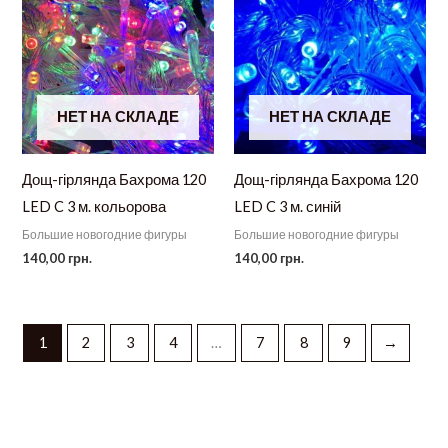
НЕТ НА СКЛАДЕ
НЕТ НА СКЛАДЕ
Дощ-гірлянда Бахрома 120
Дощ-гірлянда Бахрома 120
LED C 3 м. кольорова
LED C 3 м. синій
Большие новогодние фигуры
Большие новогодние фигуры
140,00
грн.
140,00
грн.
1
2
3
4
…
7
8
9
→