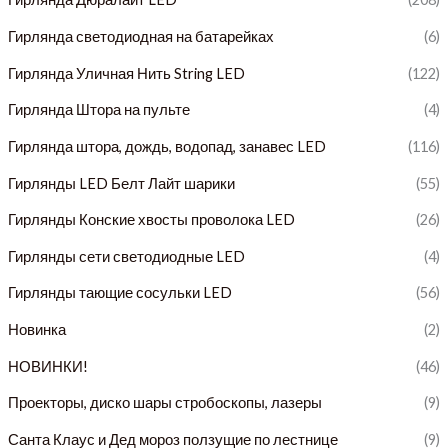
н
ь
Гирлянда светодиодная на батарейках
(6)
а
н
я
а
Гирлянда Уличная Нить String LED
(122)
ц
я
Гирлянда Штора на пульте
(4)
е
ц
Гирлянда штора, дождь, водопад, занавес LED
(116)
н
е
Гирлянды LED Белт Лайт шарики
(55)
а
н
Гирлянды Конские хвосты проволока LED
(26)
а
Гирлянды сети светодиодные LED
(4)
Гирлянды тающие сосульки LED
(56)
Новинка
(2)
НОВИНКИ!
(46)
Проекторы, диско шары стробоскопы, лазеры
(9)
Санта Клаус и Дед мороз ползущие по лестнице
(9)