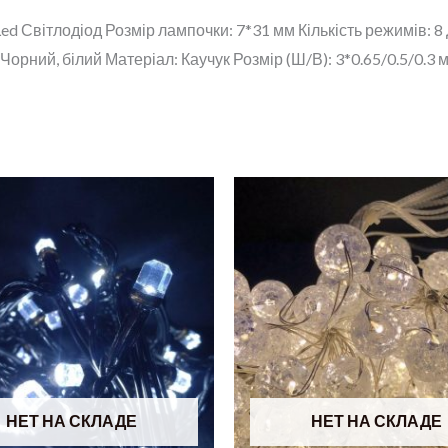
ed Світлодіод Розмір лампочки: 7*31 мм Кількість режимів: 
Чорний, білий Матеріал: Каучук Розмір (Ш/В): 3*0.65/0.5/0.3 м
НЕТ НА СКЛАДЕ
НЕТ НА СКЛАДЕ