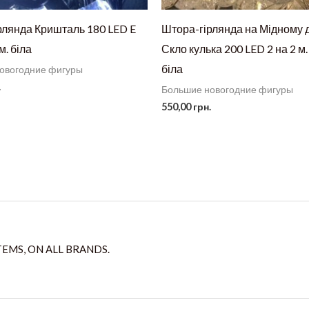
рлянда Кришталь 180 LED E
Штора-гірлянда на Мідному 
 м. біла
Скло кулька 200 LED 2 на 2 м.
біла
овогодние фигуры
.
Большие новогодние фигуры
550,00
грн.
TEMS, ON ALL BRANDS.