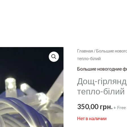
Главная
/
Большие новог
тепло-білий
Большие новогодние ф
Дощ-гірлянд
тепло-білий
350,00
грн.
+ Free
Нет в наличии