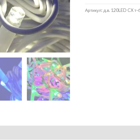
Артикул:
д.в. 120LED CX т-б