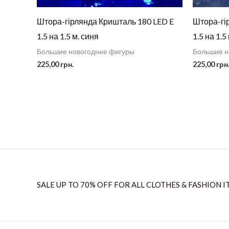
Штора-гірлянда Кришталь 180 LED E
Штора-гі
1.5 на 1.5 м. синя
1.5 на 1.5
Большие новогодние фигуры
Большие н
225,00
грн.
225,00
грн
SALE UP TO 70% OFF FOR ALL CLOTHES & FASHION I