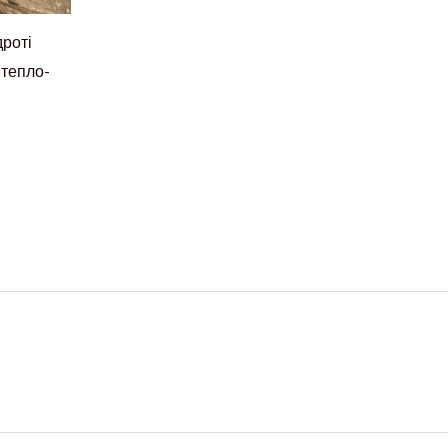
дроті
 тепло-