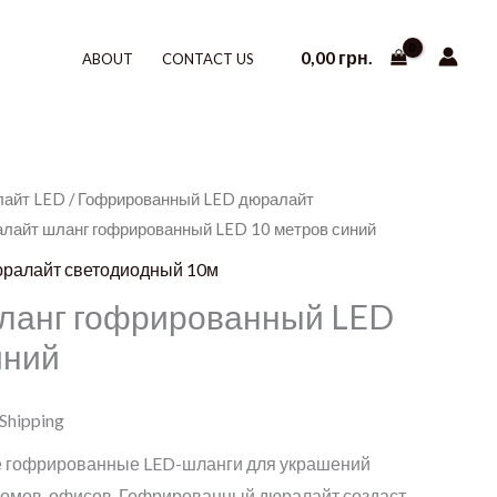
0,00
грн.
ABOUT
CONTACT US
лайт LED
/
Гофрированный LED дюралайт
алайт шланг гофрированный LED 10 метров синий
ралайт светодиодный 10м
ланг гофрированный LED
иний
 Shipping
е гофрированные LED-шланги для украшений
 домов, офисов. Гофрированный дюралайт создаст