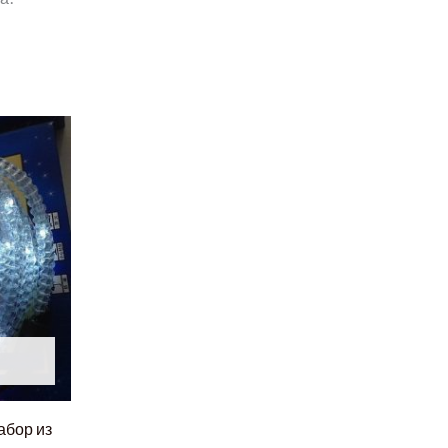
абор из