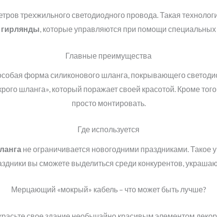
етров трехжильного светодиодного провода. Такая техноло
 гирлянды
, которые управляются при помощи специальных 
Главные преимущества
особая форма силиконового шланга, покрывающего светодио
крого шланга», который поражает своей красотой. Кроме того
просто монтировать.
Где используется
ланга
не ограничивается новогодними праздниками. Такое у
раздники вы сможете выделиться среди конкурентов, украшаю
Мерцающий «мокрый» кабель – что может быть лучше?
красьте свое здание необычайно красивым элементом декор