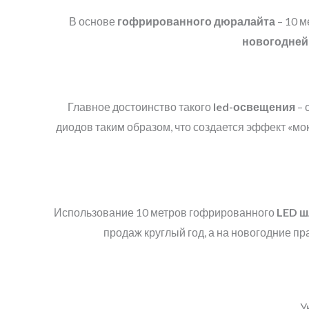
В основе
гофрированного дюралайта
– 10 м
новогодней
Главное достоинство такого
led
-освещения
– 
диодов таким образом, что создается эффект «мо
Использование 10 метров гофрированного
LED
ш
продаж круглый год, а на новогодние п
У