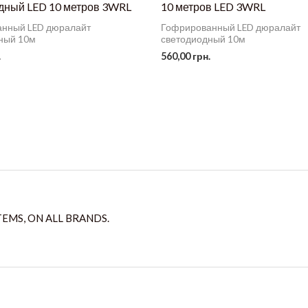
дный LED 10 метров 3WRL
10 метров LED 3WRL
нный LED дюралайт
Гофрированный LED дюралайт
ный 10м
светодиодный 10м
.
560,00
грн.
TEMS, ON ALL BRANDS.