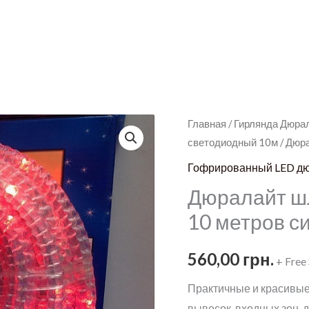
Главная
/
Гирлянда Дюра
светодиодный 10м
/ Дюр
Гофрированный LED дю
Дюралайт ш
10 метров с
560,00
грн.
+ Free
Практичные и красивы
вывесок, входных зон,