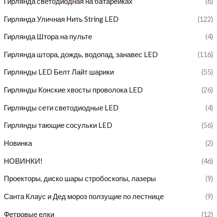
Гирлянда светодиодная на батарейках
(6)
Гирлянда Уличная Нить String LED
(122)
Гирлянда Штора на пульте
(4)
Гирлянда штора, дождь, водопад, занавес LED
(116)
Гирлянды LED Белт Лайт шарики
(55)
Гирлянды Конские хвосты проволока LED
(26)
Гирлянды сети светодиодные LED
(4)
Гирлянды тающие сосульки LED
(56)
Новинка
(2)
НОВИНКИ!
(46)
Проекторы, диско шары стробоскопы, лазеры
(9)
Санта Клаус и Дед мороз ползущие по лестнице
(9)
Фетровые елки
(12)