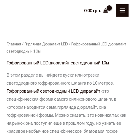
Перейти
0,00
грн.
к
содержимому
Главная
/
Гирлянда Дюралайт LED
/ Гофрированный LED дюралайт
светодиодный 10м
Гофрированный LED дюралайт светодиодный 10м
В этом разделе вы найдете куски или отрезки
светодиодного гофрированного шланга по 10 метров.
Гофрированный светодиодный LED дюралайт
-это
специфическая форма самого силиконового шланга, в
котором находится сама гирлянда дюралайт, она
гофрированной формы. Можно сказать, это новинка так как
на рынок она поступил еще в прошлом году, но узнать ее
красивое необычное специфическое, благодаря гофре