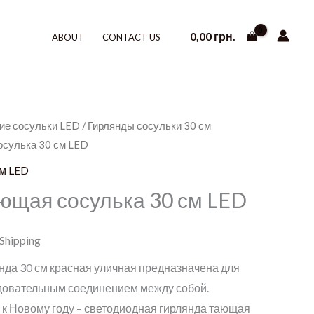
0,00
грн.
ABOUT
CONTACT US
ие сосульки LED
/
Гирлянды сосульки 30 см
осулька 30 см LED
см LED
ющая сосулька 30 см LED
 Shipping
нда 30 см красная уличная предназначена для
довательным соединением между собой.
 Новому году – светодиодная гирлянда тающая