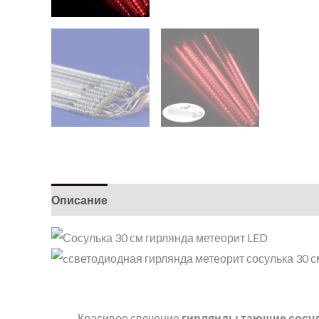
Описание
Детали
Красивое свечение
гирлянды тающие сосу