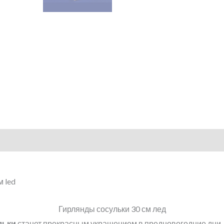
Гирлянды сосульки 30 см лед
льки
станет прекрасным украшением в предновогодние дни. 