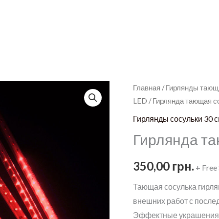
Главная
/
Гирлянды тающ
LED
/ Гирлянда тающая с
Гирлянды сосульки 30 
Гирлянда та
350,00
грн.
+ Free
Тающая сосулька гирля
внешних работ с после
Эффектные украшения к