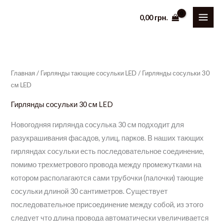
Перейти
0,00
грн.
к
содержимому
Главная
/
Гирлянды тающие сосульки LED
/ Гирлянды сосульки 30
см LED
Гирлянды сосульки 30 см LED
Новогодняя гирлянда сосулька 30 см подходит для
разукрашивания фасадов, улиц, парков. В наших тающих
гирляндах сосульки есть последовательное соединение,
помимо трехметрового провода между промежутками на
котором располагаются сами трубочки (палочки) тающие
сосульки длиной 30 сантиметров. Существует
последовательное присоединение между собой, из этого
следует что длина провода автоматически увеличивается