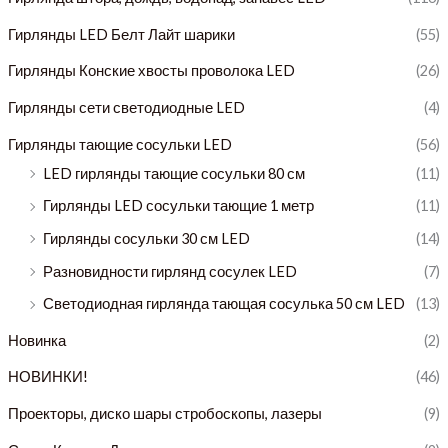
н
е
Гирлянды LED Белт Лайт шарики
(55)
а
н
Гирлянды Конские хвосты проволока LED
(26)
а
Гирлянды сети светодиодные LED
(4)
Гирлянды тающие сосульки LED
(56)
LED гирлянды тающие сосульки 80 см
(11)
Гирлянды LED сосульки тающие 1 метр
(11)
Гирлянды сосульки 30 см LED
(14)
Разновидности гирлянд сосулек LED
(7)
Светодиодная гирлянда тающая сосулька 50 см LED
(13)
Новинка
(2)
НОВИНКИ!
(46)
Проекторы, диско шары стробоскопы, лазеры
(9)