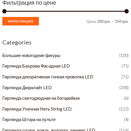
Фильтрация по цене
Цена:
280 грн.
—
350 грн.
ФИЛЬТРАЦИЯ
и
а
н
к
Categories
и
с
Большие новогодние фигуры
(100)
и
а
Гирлянда Бахрома Фасадная LED
(71)
л
а
Гирлянда декоративная тонкая проволка LED
(71)
ь
л
Гирлянда Дюралайт LED
(208)
н
ь
Гирлянда светодиодная на батарейках
(6)
а
н
я
а
Гирлянда Уличная Нить String LED
(122)
ц
я
Гирлянда Штора на пульте
(4)
е
ц
Гирлянда штора, дождь, водопад, занавес LED
(116)