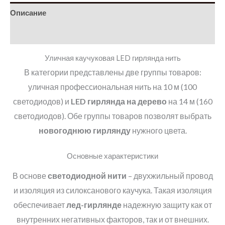
Описание
Детали
Уличная каучуковая LED гирлянда нить
В категории представлены две группы товаров:
уличная профессиональная нить на 10 м (100
светодиодов) и
LED
гирлянда на дерево
на 14 м (160
светодиодов). Обе группы товаров позволят выбрать
новогоднюю гирлянду
нужного цвета.
Основные характеристики
В основе
светодиодной нити
– двухжильный провод
и изоляция из силоксанового каучука. Такая изоляция
обеспечивает
лед-гирлянде
надежную защиту как от
внутренних негативных факторов, так и от внешних.