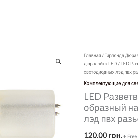
Главная
/
Гирлянда Дюра
дюралайта LED
/ LED Раз
светодиодных лэд пвх р
Комплектующие для св
LED Разветв
образный на
лэд пвх раз
120,00
грн.
+ Free