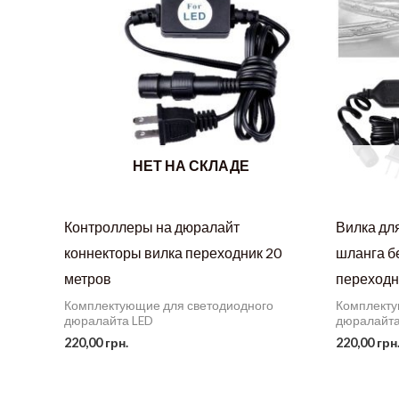
НЕТ НА СКЛАДЕ
Контроллеры на дюралайт
Вилка дл
коннекторы вилка переходник 20
шланга б
метров
переходн
Комплектующие для светодиодного
Комплекту
дюралайта LED
дюралайта
220,00
грн.
220,00
грн