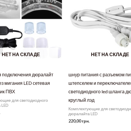
НЕТ НА СКЛАДЕ
НЕТ НА СКЛАДЕ
я подключения дюралайт
шнур питания с разъемом пи
ез мигания LED сетевая
штепселем и переключателе
ик ПВХ
светодиодного led шланга д
круглый лэд
ющие для светодиодного
 LED
Комплектующие для светодиодн
.
дюралайта LED
220,00
грн.