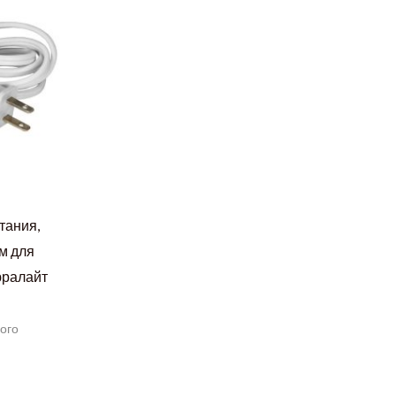
тания,
м для
юралайт
ого