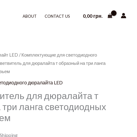
0,00
грн.
ABOUT
CONTACT US
лайт LED
/
Комплектующие для светодиодного
ветвитель для дюралайта т образный на три ланга
азьем
етодиодного дюралайта LED
итель для дюралайта т
 три ланга светодиодных
ьем
 Shipping