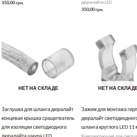
дюралайта LED
350,00
грн.
350,00
грн.
НЕТ НА СКЛАДЕ
НЕТ НА СКЛАД
Заглушка для шланга дюралайт
Зажим для монтажа гир
концевая крышка сращитватель
дюралайт светодиодног
для изоляции светодиодного
шланга круглого LED 11
дюралайта шнура LED
Комплектующие для свето