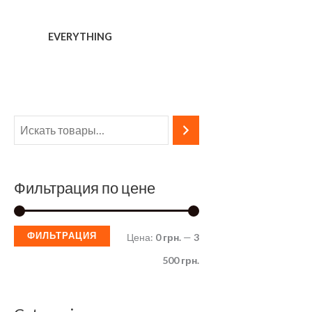
Перейти
к
EVERYTHING
содержимому
Фильтрация по цене
ФИЛЬТРАЦИЯ
М
М
Цена:
0 грн.
—
3
и
а
500 грн.
н
к
и
с