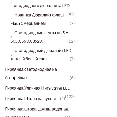
светодиодного дюралайта LED
(42)
Новинка Дюралайт флеш
Flash с мерцанием
(7)
Светодиодные ленты по 5 м
5050, 5630, 3528.
(12)
Светодиодный дюралайт LED
теплый белый свет
(7)
Гирлянда светодиодная на
батарейках
(6)
Гирлянда Уличная Нить String LED
(122)
Гирлянда Штора на пульте
(4)
Гирлянда штора, дождь, водопад,