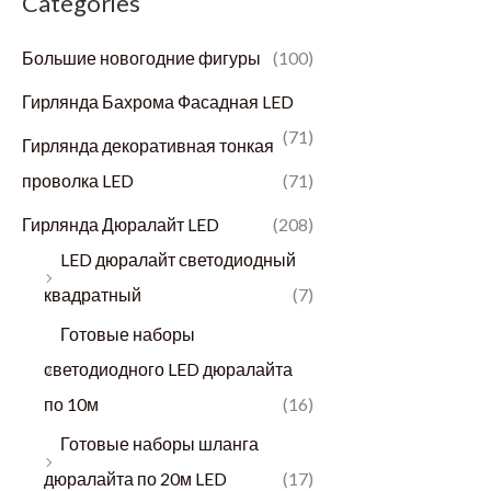
Categories
м
и
Большие новогодние фигуры
(100)
а
м
л
а
Гирлянда Бахрома Фасадная LED
ь
л
(71)
Гирлянда декоративная тонкая
н
ь
проволка LED
(71)
а
н
Гирлянда Дюралайт LED
(208)
я
а
LED дюралайт светодиодный
ц
я
квадратный
(7)
е
ц
Готовые наборы
н
е
светодиодного LED дюралайта
а
н
по 10м
(16)
а
Готовые наборы шланга
дюралайта по 20м LED
(17)