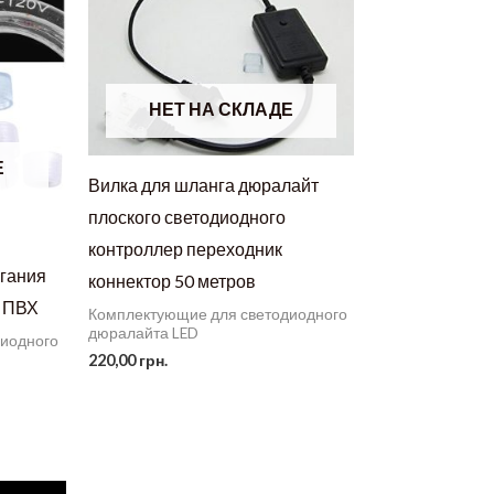
НЕТ НА СКЛАДЕ
Е
Вилка для шланга дюралайт
плоского светодиодного
контроллер переходник
игания
коннектор 50 метров
к ПВХ
Комплектующие для светодиодного
дюралайта LED
диодного
220,00
грн.