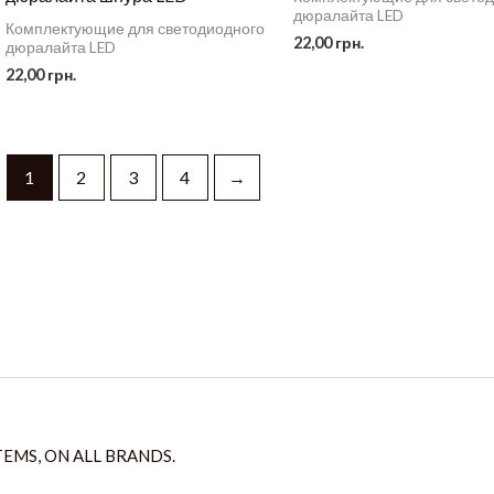
дюралайта LED
Комплектующие для светодиодного
22,00
грн.
дюралайта LED
22,00
грн.
1
2
3
4
→
TEMS, ON ALL BRANDS.