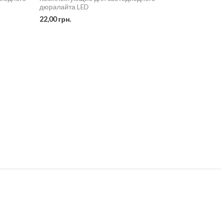
дюралайта LED
22,00
грн.