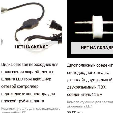
НЕТ НА СКЛАДЕ
НЕТ НА СКЛАД
Вилка сетевая переходник для
Двухполюсный соедени
подкючения дюралйт ленты
светодиодного шланга
шланга LED rope light шнур
дюралайт двух жильный
сетевой контроллер
двухразьемный ПВХ
переходники коннектора для
соединитель 11 мм
плоской трубки шланга
Комплектующие для свето
дюралайта LED
Комплектующие для светодиодного
28,00
грн.
дюралайта LED