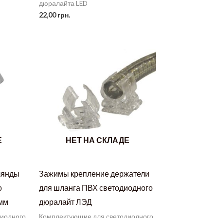
дюралайта LED
22,00
грн.
Е
НЕТ НА СКЛАДЕ
лянды
Зажимы крепление держатели
о
для шланга ПВХ светодиодного
 мм
дюралайт ЛЭД
диодного
Комплектующие для светодиодного