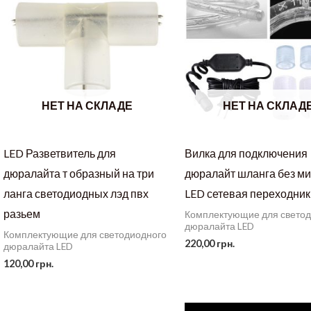
НЕТ НА СКЛАДЕ
НЕТ НА СКЛАД
LED Разветвитель для
Вилка для подключения
дюралайта т образный на три
дюралайт шланга без м
ланга светодиодных лэд пвх
LED сетевая переходни
разьем
Комплектующие для свето
дюралайта LED
Комплектующие для светодиодного
220,00
грн.
дюралайта LED
120,00
грн.