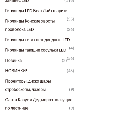
занавес LED
(116)
Гирлянды LED Белт Лайт шарики
(55)
Гирлянды Конские хвосты
проволока LED
(26)
Гирлянды сети светодиодные LED
(4)
Гирлянды тающие сосульки LED
(56)
Новинка
(2)
НОВИНКИ!
(46)
Проекторы, диско шары
стробоскопы, лазеры
(9)
Санта Клаус и Дед мороз ползущие
по лестнице
(9)