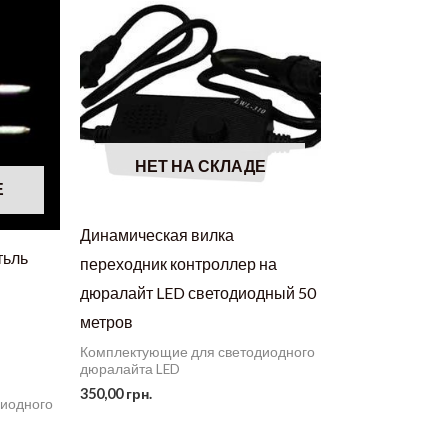
НЕТ НА СКЛАДЕ
Е
Динамическая вилка
тьль
переходник контроллер на
дюралайт LED светодиодный 50
метров
Комплектующие для светодиодного
дюралайта LED
350,00
грн.
диодного