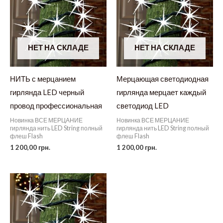
НЕТ НА СКЛАДЕ
НЕТ НА СКЛАДЕ
НИТЬ с мерцанием
Мерцающая светодиодная
гирлянда LED черный
гирлянда мерцает каждый
провод профессиональная
светодиод LED
Новинка ВСЕ МЕРЦАНИЕ
Новинка ВСЕ МЕРЦАНИЕ
гирлянда нить LED String полный
гирлянда нить LED String полный
флеш Flash
флеш Flash
1 200,00
грн.
1 200,00
грн.