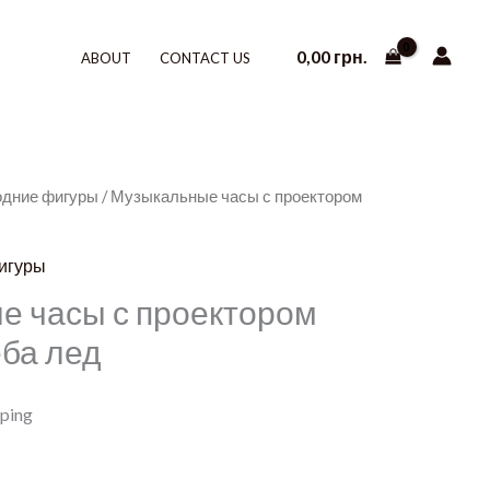
0,00
грн.
ABOUT
CONTACT US
одние фигуры
/ Музыкальные часы с проектором
игуры
е часы с проектором
еба лед
pping