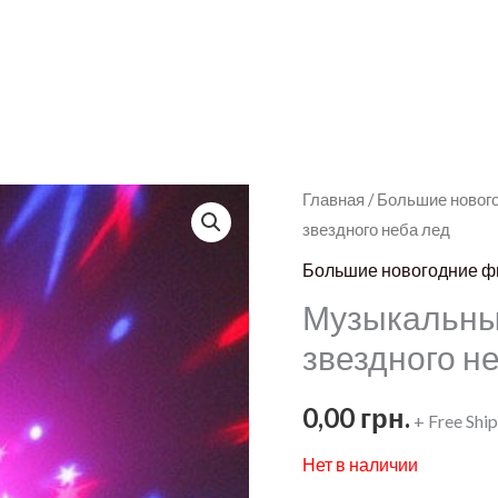
Главная
/
Большие новог
звездного неба лед
Большие новогодние ф
Музыкальны
звездного н
0,00
грн.
+ Free Shi
Нет в наличии