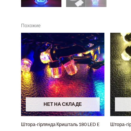
Похожие
НЕТ НА СКЛАДЕ
Штора-гірлянда Кришталь 180 LED E
Штора-гі