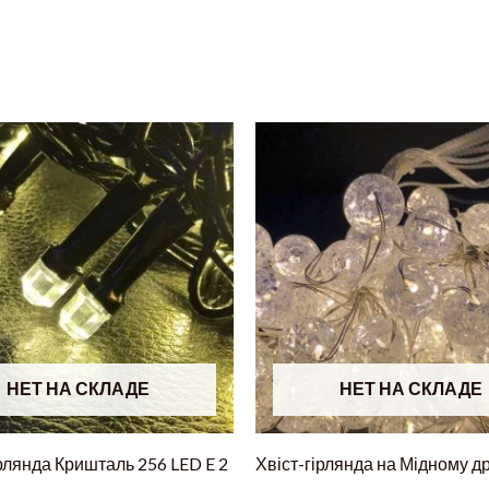
НЕТ НА СКЛАДЕ
НЕТ НА СКЛАДЕ
рлянда Кришталь 256 LED E 2
Хвіст-гірлянда на Мідному д